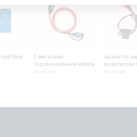
трій Blue
2-метровий
Індикатор за
подовжувальний кабель
акумулятора 
ї
Аксесуари
Аксесуари