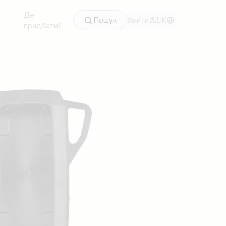
Де
Пошук
Увійти
UK
придбати?