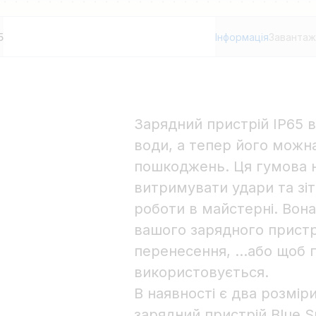
5
Інформація
Завантаж
Зарядний пристрій IP65 
води, а тепер його можн
пошкоджень. Ця гумова 
витримувати удари та зіт
роботи в майстерні. Вон
вашого зарядного пристр
перенесення, ...або щоб п
використовується.
В наявності є два розміри
зарядний пристрій Blue Sm