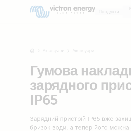
Продукти
Аксесуари
Аксесуари
Наприклад
Гумова наклад
SmartSolar
Multiplus-
зарядного при
II
Orion
IP65
XS
SmartShunt
Зарядний пристрій IP65 вже захищ
бризок води, а тепер його можна 