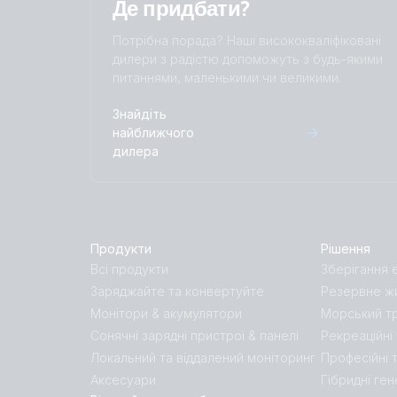
Де придбати?
Потрібна порада? Наші висококваліфіковані
дилери з радістю допоможуть з будь-якими
питаннями, маленькими чи великими.
Знайдіть
найближчого
дилера
Продукти
Рішення
Всі продукти
Зберігання е
Заряджайте та конвертуйте
Резервне жи
Монітори & акумулятори
Морський т
Сонячні зарядні пристрої & панелі
Рекреаційні
Локальний та віддалений моніторинг
Професійні 
Аксесуари
Гібридні ге