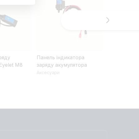
ряду
Панель індикатора
Затискний з
Eyelet M8
заряду акумулятора
M6/M8
Аксесуари
Аксесуари