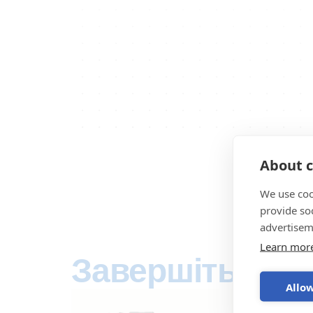
About c
We use coo
provide so
advertisem
Learn mor
Завершіть
сис
Allow