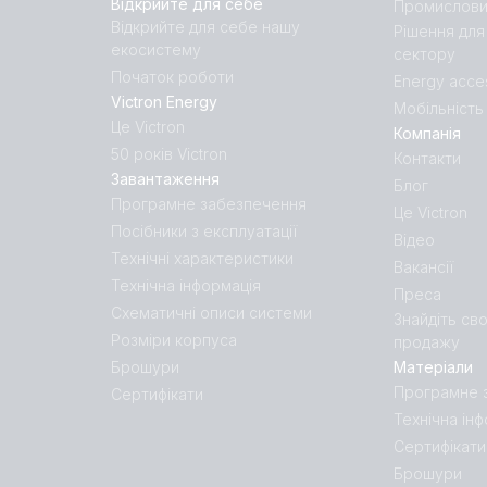
Відкрийте для себе
Промислови
Відкрийте для себе нашу
Рішення для
екосистему
сектору
Початок роботи
Energy acce
Victron Energy
Мобільність
Це Victron
Компанія
50 років Victron
Контакти
Завантаження
Блог
Програмне забезпечення
Це Victron
Посібники з експлуатації
Відео
Технічні характеристики
Вакансії
Технічна інформація
Преса
Схематичні описи системи
Знайдіть св
Розміри корпуса
продажу
Брошури
Матеріали
Програмне 
Сертифікати
Технічна ін
Сертифікати
Брошури