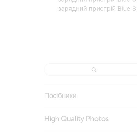
зарядний пристрій Blue Sm
Посібники
High Quality Photos
Rubber bumper for Blue Smart IP65 Ch