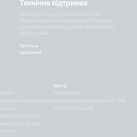
Технічна підтримка
Перевірте наші ресурси підтримки або
зверніться до свого дилера, щоб отримати
спеціальну підтримку, ремонт або гарантійні
зобов'язання.
Технічна
підтримка
Увійти
нергії
Портал VRM
влення та автономність
Електронне замовлення та E-RMA
ранспорт
Victron Professional
 транспортні засоби
транспортні засоби
нератори