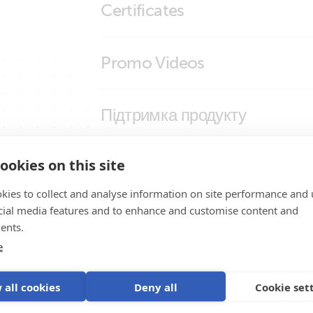
Certificates
Rubber bumper for Blue Smart IP65 Ch
Rubber bumper for Blue Smart IP65 Ch
ISO9001 certificate
Promo Videos
(side)
Rubber bumper for Blue Smart IP65 Ch
charger (side)
Brand video
Підтримка продукту
ookies on this site
kies to collect and analyse information on site performance and 
cial media features and to enhance and customise content and
ents.
e
тему
 all cookies
Deny all
Cookie set