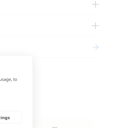
arger 12/10, 12/15, 24/8 with charger
arger 12/10, 12/15, 24/8 with charger
arger 12/10, 12/15, 24/8 without
usage, to
tings