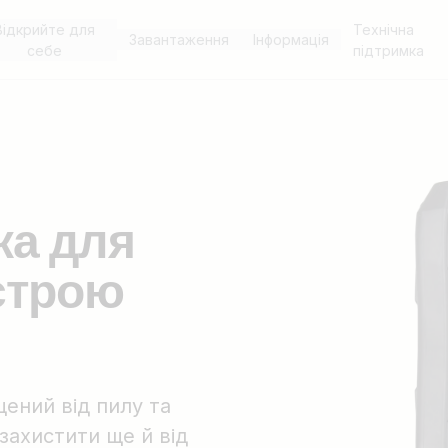
Відкрийте для
Технічна
Завантаження
Інформація
себе
підтримка
ка для
строю
ений від пилу та
захистити ще й від