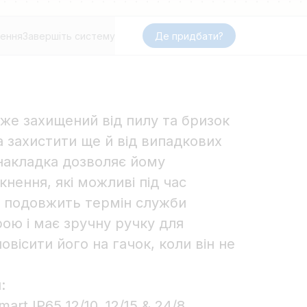
ення
Завершіть систему
Де придбати?
вже захищений від пилу та бризок
а захистити ще й від випадкових
накладка дозволяє йому
кнення, які можливі під час
а подовжить термін служби
ою і має зручну ручку для
овісити його на гачок, коли він не
:
art IP65 12/10, 12/15 & 24/8