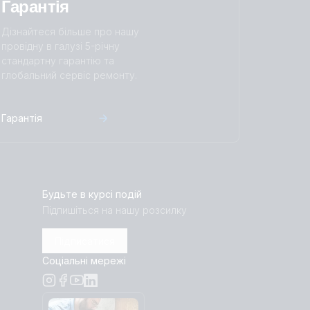
Гарантія
Дізнайтеся більше про нашу
провідну в галузі 5-річну
стандартну гарантію та
глобальний сервіс ремонту.
Гарантія
Будьте в курсі подій
Підпишіться на нашу розсилку
Підписатися
Соціальні мережі