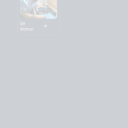
Це
Victron