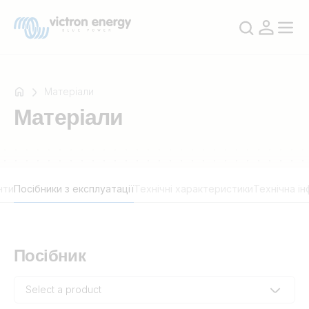
Матеріали
Матеріали
Наприклад
SmartSolar
Multiplus-
нти
Посібники з експлуатації
Технічні характеристики
Технічна і
II
Orion
XS
SmartShunt
Посібник
Select a product