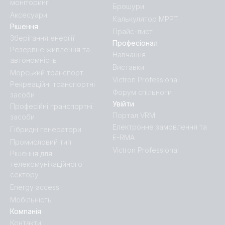
моніторинг
Брошури
Аксесуари
Калькулятор MPPT
Рішення
Прайс-лист
Зберігання енергії
Професіонал
Резервне живлення та
Навчання
автономність
Виставки
Морський транспорт
Victron Professional
Рекреаційні транспортні
Форум спільноти
засоби
Увійти
Професійні транспортні
Портал VRM
засоби
Електронне замовлення та
Гібридні генератори
E-RMA
Промисловий тип
Victron Professional
Рішення для
телекомунікаційного
сектору
Energy access
Мобільність
Компанія
Контакти