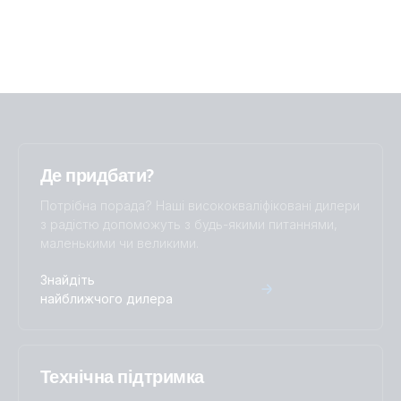
Де придбати?
Потрібна порада? Наші висококваліфіковані дилери
з радістю допоможуть з будь-якими питаннями,
маленькими чи великими.
Знайдіть
найближчого дилера
Технічна підтримка