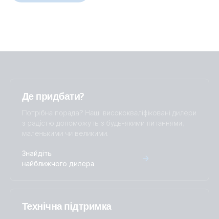
простору в місцях з обмеженим простором.
Де придбати?
Потрібна порада? Наші висококваліфіковані дилери
з радістю допоможуть з будь-якими питаннями,
маленькими чи великими.
Знайдіть
найближчого дилера
Технічна підтримка