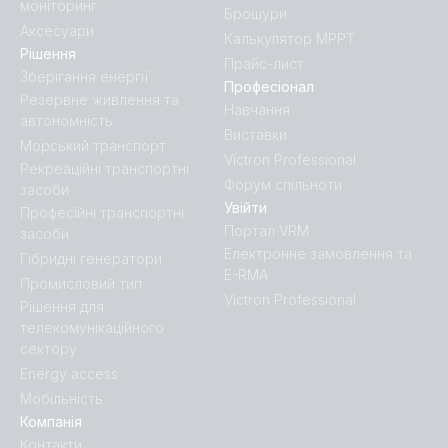
моніторинг
Брошури
Аксесуари
Калькулятор MPPT
Рішення
Прайс-лист
Зберігання енергії
Професіонал
Резервне живлення та
Навчання
автономність
Виставки
Морський транспорт
Victron Professional
Рекреаційні транспортні
Форум спільноти
засоби
Увійти
Професійні транспортні
Портал VRM
засоби
Електронне замовлення та
Гібридні генератори
E-RMA
Промисловий тип
Victron Professional
Рішення для
телекомунікаційного
сектору
Energy access
Мобільність
Компанія
Контакти