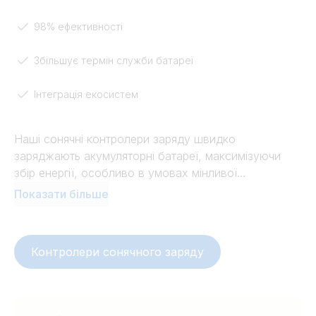
98% ефективності
Збільшує термін служби батареї
Інтеграція екосистем
Наші сонячні контролери заряду швидко
заряджають акумуляторні батареї, максимізуючи
збір енергії, особливо в умовах мінливої
освітленості. Наш різноманітний асортимент
Показати більше
сонячних зарядних пристроїв дозволяє вибрати
саме ту модель, яка відповідає вашим вимогам.
Насолоджуйтесь безперешкодною інтеграцією в
Контролери сонячного заряду
нашу екосистему з такими функціями, як
(віддалений) моніторинг, синхронізація зарядки та
сонячні прогнози для вашого місцезнаходження в
VRM.