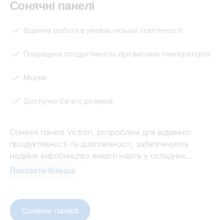
Сонячні панелі
Відмінна робота в умовах низької освітленості
Покращена продуктивність при високих температурах
Міцний
Доступно багато розмірів
Сонячні панелі Victron, розроблені для відмінної
продуктивності та довговічності, забезпечують
надійне виробництво енергії навіть у складних
умовах. Створені для максимізації ефективності та
Показати більше
продуктивності, вони ідеально підходять для
мобільних, житлових, комерційних та промислових
застосувань. Завдяки широкому діапазону
Сонячні панелі
доступних розмірів, вони оптимізують використання