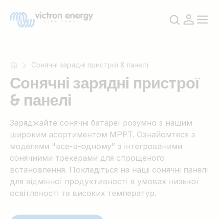
Сонячні зарядні пристрої & панелі
Сонячні зарядні пристрої
& панелі
Наприклад
SmartSolar
Заряджайте сонячні батареї розумно з нашим
Multiplus-
широким асортиментом MPPT. Ознайомтеся з
II
моделями "все-в-одному" з інтегрованими
Orion
сонячними трекерами для спрощеного
XS
встановлення. Покладіться на наші сонячні панелі
SmartShunt
для відмінної продуктивності в умовах низької
освітленості та високих температур.