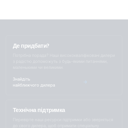
Де придбати?
Потрібна порада? Наші висококваліфіковані дилери
з радістю допоможуть з будь-якими питаннями,
маленькими чи великими.
Знайдіть
найближчого дилера
Технічна підтримка
Перевірте наші ресурси підтримки або зверніться
до свого дилера, щоб отримати спеціальну