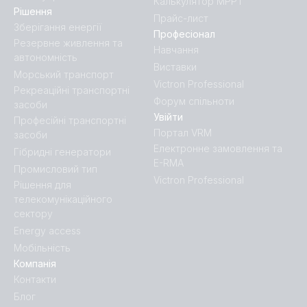
Калькулятор MPPT
Рішення
Прайс-лист
Зберігання енергії
Професіонал
Резервне живлення та
Навчання
автономність
Виставки
Морський транспорт
Victron Professional
Рекреаційні транспортні
Форум спільноти
засоби
Увійти
Професійні транспортні
Портал VRM
засоби
Електронне замовлення та
Гібридні генератори
E-RMA
Промисловий тип
Victron Professional
Рішення для
телекомунікаційного
сектору
Energy access
Мобільність
Компанія
Контакти
Блог