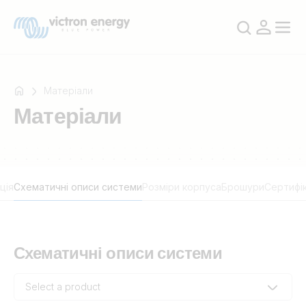
Матеріали
Матеріали
Наприклад
SmartSolar
Multiplus-
ція
Схематичні описи системи
Розміри корпуса
Брошури
Сертифі
II
Orion
XS
SmartShunt
Схематичні описи системи
Select a product