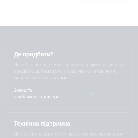
Де придбати?
Потрібна порада? Наші висококваліфіковані дилери
з радістю допоможуть з будь-якими питаннями,
маленькими чи великими.
Знайдіть
найближчого дилера
Технічна підтримка
Перевірте наші ресурси підтримки або зверніться