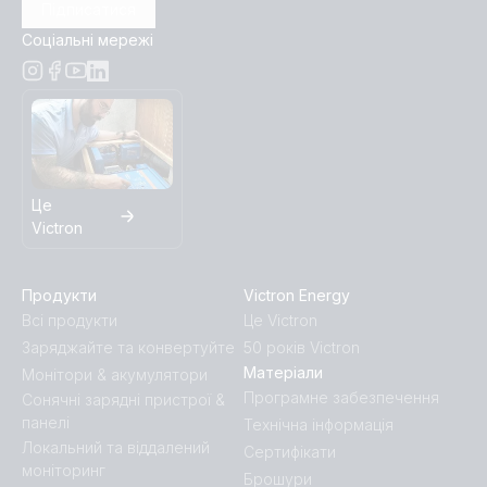
Підписатися
Соціальні мережі
Це
Victron
Продукти
Victron Energy
Всі продукти
Це Victron
Заряджайте та конвертуйте
50 років Victron
Матеріали
Монітори & акумулятори
Програмне забезпечення
Сонячні зарядні пристрої &
панелі
Технічна інформація
Локальний та віддалений
Сертифікати
моніторинг
Брошури