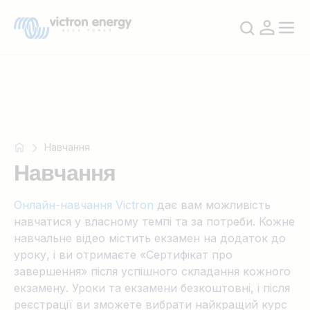
Наприклад
Наприклад
Навчання
SmartSolar
SmartSolar
Навчання
Multiplus-
Multiplus-
II
II
Онлайн-навчання Victron
дає вам можливість
Orion
Orion
навчатися у власному темпі та за потреби. Кожне
XS
XS
навчальне відео містить екзамен на додаток до
SmartShunt
SmartShunt
уроку, і ви отримаєте «Сертифікат про
завершення» після успішного складання кожного
екзамену. Уроки та екзамени безкоштовні, і після
реєстрації ви зможете вибрати найкращий курс