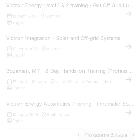
Victron Energy Level 1 & 2 training - Get Off Grid Lusaka, Zambia
12 серп. 2026
Zambia
English
Victron Integration - Solar and Off-grid Systems
13 серп. 2026
Australia
English
Bozeman, MT - 2-Day Hands-on Training (Professional Installers)
17 серп. - 18 серп.
United States of America (the)
English
Victron Energy Automotive Training - Innomatic-Solar
19 серп. 2026
South Africa
English
Показати більше