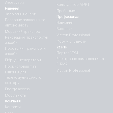
Аксесуари
Калькулятор MPPT
Рішення
Прайс-лист
Зберігання енергії
Професіонал
Резервне живлення та
Навчання
автономність
Виставки
Морський транспорт
Victron Professional
Рекреаційні транспортні
Форум спільноти
засоби
Увійти
Професійні транспортні
Портал VRM
засоби
Електронне замовлення та
Гібридні генератори
E-RMA
Промисловий тип
Victron Professional
Рішення для
телекомунікаційного
сектору
Energy access
Мобільність
Компанія
Контакти