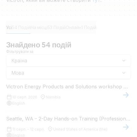
Victron, який ви можете створити
тут
.
Усі
54 Подій
На місці
53 Подій
Онлайн
1 Подій
Знайдено 54 подій
Фільтрувати за
Країна
Мова
Victron Energy Products and Solutions workshop Windhoek
10 серп. 2026
Namibia
English
Seattle, WA - 2-Day Hands-on Training (Professional Installers)
11 серп. - 12 серп.
United States of America (the)
English