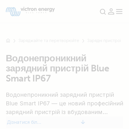
Заряджайте та перетворюйте
Зарядні пристрої
Водонепроникний
Наприклад
зарядний пристрій Blue
SmartSolar
Multiplus-
Smart IP67
II
Orion
Водонепроникний зарядний пристрій
XS
Blue Smart IP67 — це новий професійний
SmartShunt
зарядний пристрій із вбудованим
Bluetooth. Водонепроникний зарядний
Дізнатися більше