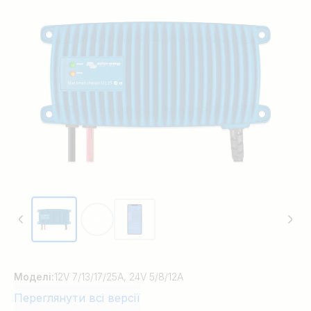
пристрій Blue Smart IP67 можна
використовувати для пристроїв у вашій
майстерні та на транспортних засобах,
таких як (класичні) автомобілі;
мотоцикли; човни та автофургони.
Моделі:
12V 7/13/17/25A, 24V 5/8/12A
Переглянути всі версії