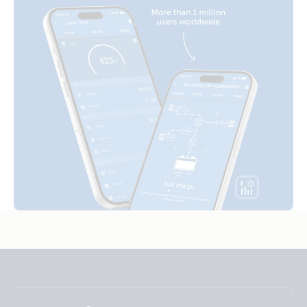
Declaration of Conformity - Blue Smart IP67 Chargers (1+si)
Declaration of Conformity - DIN 14679 - MultiPlus-II, Orion,
BSC IP22/IP65/IP67
ISO9001 certificate
MD Blue Smart IP67 Charger 12/13(1) 230V CEE 7/7