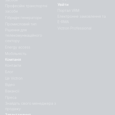
Увійти
Професійні транспортні
Портал VRM
засоби
Електронне замовлення та
Гібридні генератори
E-RMA
Промисловий тип
Victron Professional
Рішення для
телекомунікаційного
сектору
Energy access
Мобільність
Компанія
Контакти
Блог
Це Victron
Відео
Вакансії
Преса
Знайдіть свого менеджера з
продажу
Завантаження