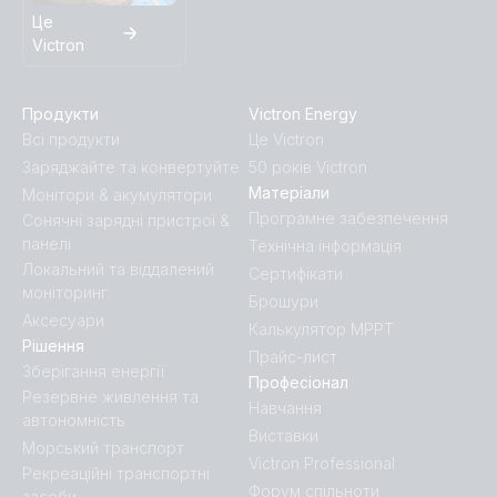
Це
Victron
Продукти
Victron Energy
Всі продукти
Це Victron
Заряджайте та конвертуйте
50 років Victron
Матеріали
Монітори & акумулятори
Програмне забезпечення
Сонячні зарядні пристрої &
панелі
Технічна інформація
Локальний та віддалений
Сертифікати
моніторинг
Брошури
Аксесуари
Калькулятор MPPT
Рішення
Прайс-лист
Зберігання енергії
Професіонал
Резервне живлення та
Навчання
автономність
Виставки
Морський транспорт
Victron Professional
Рекреаційні транспортні
Форум спільноти
засоби