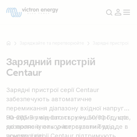
Заряджайте та перетворюйте
Зарядні пристрої
Зарядний пристрій
Наприклад
Centaur
SmartSolar
Multiplus-
II
Зарядні пристрої серії Centaur
Orion
забезпечують автоматичне
XS
перемикання діапазону вхідної напруги
SmartShunt
90–265 В змінного струму 50/60 Гц, що
На відміну від багатьох інших продуктів,
дозволяє їх використовувати будь-де в
які пропонують універсальний вхід,
усьому світі.
пристрої серії Centaur підтримують