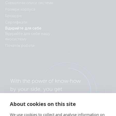
Centaur Charger 24V 40A (3) 120-240V (right)
Схематичні описи системи
Розміри корпуса
Брошури
Сертифікати
Відкрийте для себе
Відкрийте для себе нашу
екосистему
Початок роботи
About cookies on this site
We use cookies to collect and analyse information on