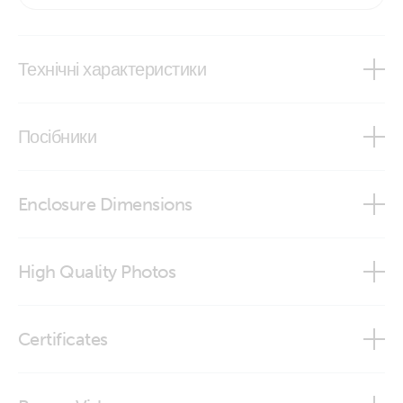
Технічні характеристики
Centaur Charger
Посібники
Centaur Charger
Enclosure Dimensions
Centaur Charger 12/20 & 12/30 & 24/16
High Quality Photos
Centaur Charger 12/40 & 12/50 & 24/30
Centaur Charger 12V 100A (3) 120-240V (conn open)
Certificates
Centaur Charger 12/80 & 12/100 & 24/60
Centaur Charger 12V 100A (3) 120-240V (conn)
Declaration of Conformity - Centaur Chargers