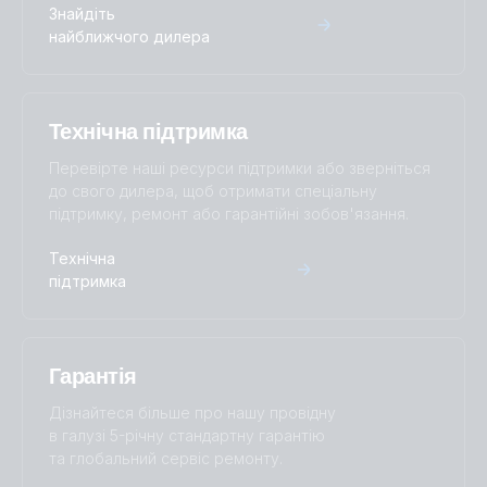
Centaur Charger 12V 30A (3) 120-240V (left)
Знайдіть
найближчого дилера
Centaur Charger 12V 30A (3) 120-240V (pcb conn)
Centaur Charger 12V 30A (3) 120-240V (right)
Технічна підтримка
Перевірте наші ресурси підтримки або зверніться
Centaur Charger 12V 40A (3) 120-240V (conn open)
до свого дилера, щоб отримати спеціальну
підтримку, ремонт або гарантійні зобов'язання.
Centaur Charger 12V 40A (3) 120-240V (conn)
Технічна
підтримка
Centaur Charger 12V 40A (3) 120-240V (front)
Centaur Charger 12V 40A (3) 120-240V (left)
Гарантія
Дізнайтеся більше про нашу провідну
Centaur Charger 12V 40A (3) 120-240V (pcb conn)
в галузі 5-річну стандартну гарантію
та глобальний сервіс ремонту.
Centaur Charger 12V 40A (3) 120-240V (right)