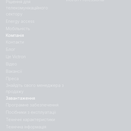
Рішення для
Centaur Charger 24V 16A (3) 120-240V (left)
телекомунікаційного
сектору
Centaur Charger 24V 16A (3) 120-240V (right)
Energy access
Мобільність
Centaur Charger 24V 40A (3) 120-240V (conn open)
Компанія
Контакти
Блог
Centaur Charger 24V 40A (3) 120-240V (conn)
Це Victron
Відео
Centaur Charger 24V 40A (3) 120-240V (front)
Вакансії
Преса
Centaur Charger 24V 40A (3) 120-240V (left)
Знайдіть свого менеджера з
продажу
Centaur Charger 24V 40A (3) 120-240V (mounting
Завантаження
plate)
Програмне забезпечення
Посібники з експлуатації
Centaur Charger 24V 40A (3) 120-240V (pcb conn)
Технічні характеристики
Технічна інформація