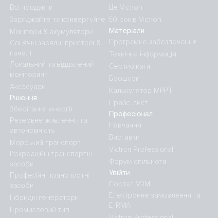
Centaur Charger 12V 80A (3) 120-240V (front)
Всі продукти
Це Victron
Заряджайте та конвертуйте
50 років Victron
Матеріали
Монітори & акумулятори
Centaur Charger 12V 80A (3) 120-240V (left)
Програмне забезпечення
Сонячні зарядні пристрої &
панелі
Технічна інформація
Centaur Charger 12V 80A (3) 120-240V (mounting
Локальний та віддалений
Сертифікати
plate)
моніторинг
Брошури
Аксесуари
Калькулятор MPPT
Centaur Charger 12V 80A (3) 120-240V (pcb conn)
Рішення
Прайс-лист
Зберігання енергії
Професіонал
Centaur Charger 12V 80A (3) 120-240V (right)
Резервне живлення та
Навчання
автономність
Виставки
Морський транспорт
Centaur Charger 24V 16A (3) 120-240V (conn open)
Victron Professional
Рекреаційні транспортні
Форум спільноти
засоби
Centaur Charger 24V 16A (3) 120-240V (conn)
Увійти
Професійні транспортні
Портал VRM
засоби
Електронне замовлення та
Centaur Charger 24V 16A (3) 120-240V (front)
Гібридні генератори
E-RMA
Промисловий тип
Victron Professional