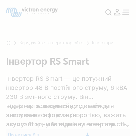
Заряджайте та перетворюйте
Інвертори
Інвертор RS Smart
Наприклад
SmartSolar
Інвертор RS Smart — це потужний
Multiplus-
II
інвертор 48 В постійного струму, 6 кВА
Orion
230 В змінного струму. Він
XS
відрізняється сучасним дизайном і
Інвертор оснащений дисплеєм для
SmartShunt
високочастотною технологією, важить
зчитування інформації про
всього 11 кг, має відмінну ефективність,
акумуляторну батарею та інвертор. Ці
низьке енергоспоживання в режимі
параметри також можна зчитувати
Дізнатися більше