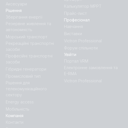
Аксесуари
Калькулятор MPPT
Рішення
Прайс-лист
Зберігання енергії
Професіонал
Резервне живлення та
Навчання
автономність
Виставки
Морський транспорт
Victron Professional
Рекреаційні транспортні
Форум спільноти
засоби
Увійти
Професійні транспортні
Портал VRM
засоби
Електронне замовлення та
Гібридні генератори
E-RMA
Промисловий тип
Victron Professional
Рішення для
телекомунікаційного
сектору
Energy access
Мобільність
Компанія
Контакти