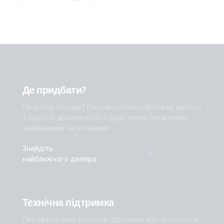
VictronConnect
Де придбати?
Потрібна порада? Наші висококваліфіковані дилери
з радістю допоможуть з будь-якими питаннями,
маленькими чи великими.
Знайдіть
найближчого дилера
Технічна підтримка
Перевірте наші ресурси підтримки або зверніться