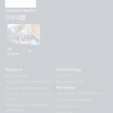
Підписатися
Соціальні мережі
Це
Victron
Продукти
Victron Energy
Всі продукти
Це Victron
Заряджайте та конвертуйте
50 років Victron
Матеріали
Монітори & акумулятори
Програмне забезпечення
Сонячні зарядні пристрої &
панелі
Технічна інформація
Локальний та віддалений
Сертифікати
моніторинг
Брошури