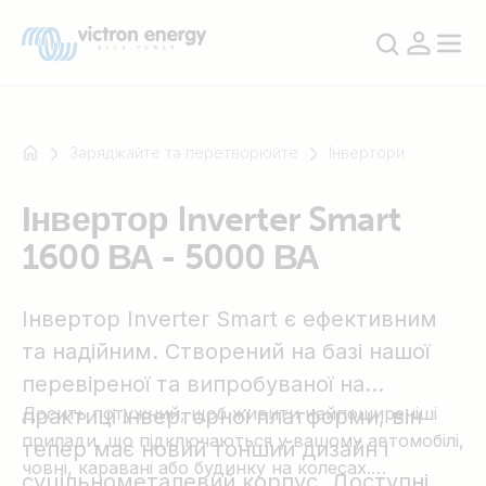
Заряджайте та перетворюйте
Інвертори
Інвертор Inverter Smart
Наприклад
1600 ВА - 5000 ВА
SmartSolar
Multiplus-
II
Інвертор Inverter Smart є ефективним
Orion
та надійним. Створений на базі нашої
XS
перевіреної та випробуваної на
SmartShunt
Досить потужний, щоб живити найпоширеніші
практиці інверторної платформи, він
прилади, що підключаються у вашому автомобілі,
тепер має новий тонший дизайн і
човні, каравані або будинку на колесах.
суцільнометалевий корпус. Доступні