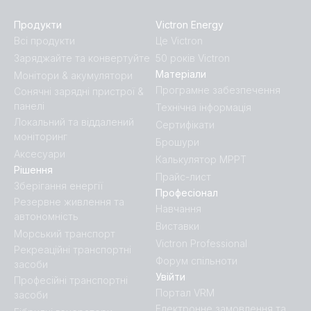
Продукти
Victron Energy
Всі продукти
Це Victron
Заряджайте та конвертуйте
50 років Victron
Матеріали
Монітори & акумулятори
Програмне забезпечення
Сонячні зарядні пристрої &
панелі
Технічна інформація
Локальний та віддалений
Сертифікати
моніторинг
Брошури
Аксесуари
Калькулятор MPPT
Рішення
Прайс-лист
Зберігання енергії
Професіонал
Резервне живлення та
Навчання
автономність
Виставки
Морський транспорт
Victron Professional
Рекреаційні транспортні
Форум спільноти
засоби
Увійти
Професійні транспортні
Портал VRM
засоби
Електронне замовлення та