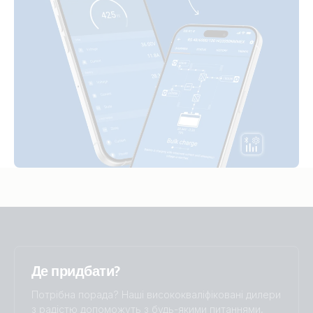
Inverter 24V 5000VA Smart (left)
Inverter 24V 5000VA Smart (right)
Inverter 48V 1600VA Smart (front)
Inverter 48V 2000VA Smart (front)
Inverter 48V 3000VA Smart (front)
Inverter 48V 5000VA Smart (bottom open)
Inverter 48V 5000VA Smart (bottom)
Де придбати?
Inverter 48V 5000VA Smart (conn)
Потрібна порада? Наші висококваліфіковані дилери
з радістю допоможуть з будь-якими питаннями,