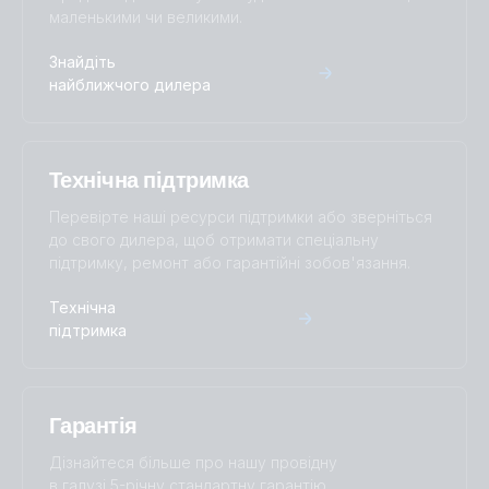
маленькими чи великими.
Inverter 48V 5000VA Smart (front)
Знайдіть
Inverter 48V 5000VA Smart (left)
найближчого дилера
Inverter 48V 5000VA Smart (right)
Технічна підтримка
Перевірте наші ресурси підтримки або зверніться
до свого дилера, щоб отримати спеціальну
підтримку, ремонт або гарантійні зобов'язання.
Технічна
підтримка
Гарантія
Дізнайтеся більше про нашу провідну
в галузі 5-річну стандартну гарантію