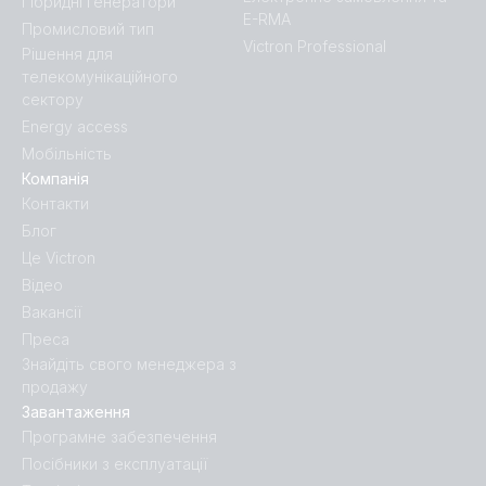
Гібридні генератори
E-RMA
Промисловий тип
Victron Professional
Рішення для
телекомунікаційного
сектору
Energy access
Мобільність
Компанія
Контакти
Блог
Це Victron
Відео
Вакансії
Преса
Знайдіть свого менеджера з
продажу
Завантаження
Програмне забезпечення
Посібники з експлуатації