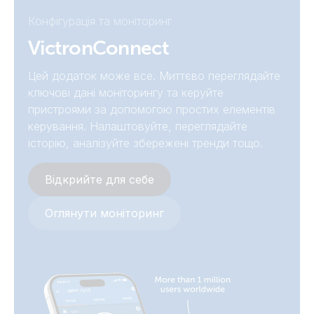
Inverter 12V 3000VA Smart (conn)
Конфігурація та моніторинг
Phoenix Inverter Smart 48V 5000VA
VictronConnect
Inverter 12V 3000VA Smart (front)
Цей додаток може все. Миттєво переглядайте
Inverter 12V 3000VA Smart (left)
ключові дані моніторингу та керуйте
пристроями за допомогою простих елементів
Inverter 12V 3000VA Smart (right)
керування. Налаштовуйте, переглядайте
історію, аналізуйте збережені тренди тощо.
Inverter 24V 1600VA Smart (front)
Відкрийте для себе
Inverter 24V 3000VA Smart (front)
Оглянути моніторинг
Inverter 24V 5000VA Smart (bottom conn)
Inverter 24V 5000VA Smart (bottom)
Inverter 24V 5000VA Smart (front)