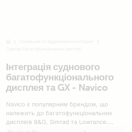
Локальний та віддалений моніторинг
Наприклад
Суднові багатофункціональні дисплеї
SmartSolar
Multiplus-
Інтеграція суднового
II
Orion
багатофункціонального
XS
дисплея та GX - Navico
SmartShunt
Navico є популярним брендом, що
належить до багатофункціональних
дисплеїв B&G, Simrad та Lowrance.
Інтеграція суднового