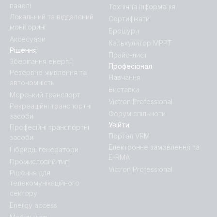
панелі
Технічна інформація
Локальний та віддалений
Сертифікати
моніторинг
Брошури
Аксесуари
Калькулятор MPPT
Рішення
Прайс-лист
Зберігання енергії
Професіонал
Резервне живлення та
Навчання
автономність
Виставки
Морський транспорт
Victron Professional
Рекреаційні транспортні
Форум спільноти
засоби
Увійти
Професійні транспортні
Портал VRM
засоби
Електронне замовлення та
Гібридні генератори
E-RMA
Промисловий тип
Victron Professional
Рішення для
телекомунікаційного
сектору
Energy access