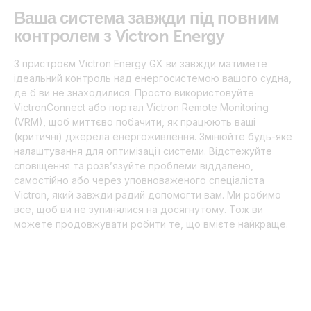
Ваша система завжди під повним
контролем з Victron Energy
З пристроєм Victron Energy GX ви завжди матимете
ідеальний контроль над енергосистемою вашого судна,
де б ви не знаходилися. Просто використовуйте
VictronConnect або портал Victron Remote Monitoring
(VRM), щоб миттєво побачити, як працюють ваші
(критичні) джерела енергоживлення. Змінюйте будь-яке
налаштування для оптимізації системи. Відстежуйте
сповіщення та розв’язуйте проблеми віддалено,
самостійно або через уповноваженого спеціаліста
Victron, який завжди радий допомогти вам. Ми робимо
все, щоб ви не зупинялися на досягнутому. Тож ви
можете продовжувати робити те, що вмієте найкраще.