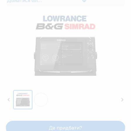
Дізнатися більше
багатофункціонального дисплея та GX
дозволяє легко підключити
багатофункціональний дисплей до
серця вашої енергосистеми,
наприклад, до Cerbo GX або MultiPlus-II
GX з підтримкою GX. Після підключення
ви зможете легко контролювати й
керувати системою енергоживлення
вашого судна безпосередньо з
капітанського містка. Дізнайтеся, що
ще ви можете зробити з нашими
рішеннями для суднової енергетики.
Де придбати?