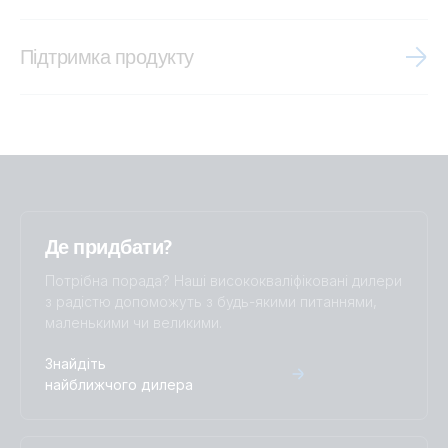
Brand video
Підтримка продукту
Marine MFD app
Де придбати?
Потрібна порада? Наші висококваліфіковані дилери
з радістю допоможуть з будь-якими питаннями,
маленькими чи великими.
Знайдіть
найближчого дилера