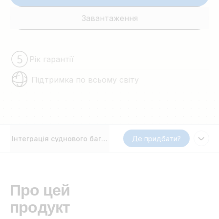
Завантаження
Рік гарантії
Підтримка по всьому світу
Інтеграція суднового багатофункціонального дисплея та 
Де придбати?
Про цей
продукт