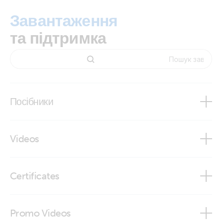
Завантаження
та підтримка
Посібники
Marine Integration Guide
Videos
Navico MFD Integration
Glass bridge integration Victron Energy - Simrad
Certificates
ISO9001 certificate
Promo Videos