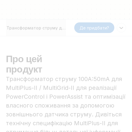
Трансформатор струму для MultiPlus-II
Де придбати?
Про цей
продукт
Трансформатор струму 100A:50mA для
MultiPlus-II / MultiGrid-II для реалізації
PowerControl і PowerAssist та оптимізації
власного споживання за допомогою
зовнішнього датчика струму. Дивіться
технічну специфікацію MultiPlus-II для