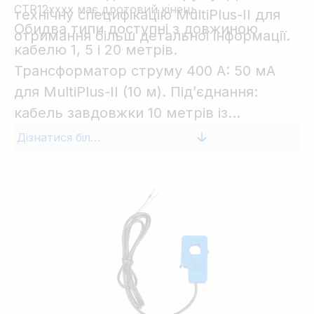
CTR12xxxx має дротовий кінець
технічну специфікацію MultiPlus-II для
Обидва типи доступні з довжиною
отримання більш детальної інформації.
кабелю 1, 5 і 20 метрів.
Трансформатор струму 400 A: 50 мА
для MultiPlus-II (10 м). Під’єднання:
кабель завдовжки 10 метрів із
провідними виводами.
Дізнатися більше