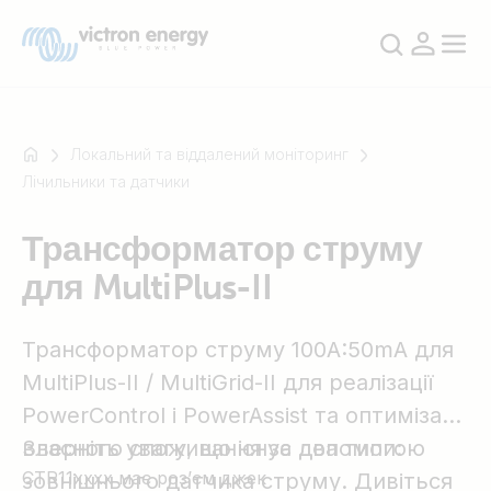
Локальний та віддалений моніторинг
Лічильники та датчики
Наприклад
Трансформатор струму
SmartSolar
для MultiPlus-II
Multiplus-
II
Orion
Трансформатор струму 100A:50mA для
XS
MultiPlus-II / MultiGrid-II для реалізації
SmartShunt
PowerControl і PowerAssist та оптимізації
власного споживання за допомогою
Зверніть увагу, що існує два типи:
CTR11xxxx має роз’єм джек
зовнішнього датчика струму. Дивіться