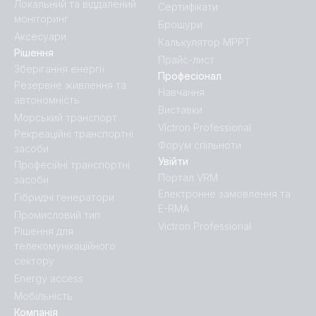
Локальний та віддалений
Сертифікати
моніторинг
Брошури
Аксесуари
Калькулятор MPPT
Рішення
Прайс-лист
Зберігання енергії
Професіонал
Резервне живлення та
Навчання
автономність
Виставки
Морський транспорт
Victron Professional
Рекреаційні транспортні
Форум спільноти
засоби
Увійти
Професійні транспортні
Портал VRM
засоби
Електронне замовлення та
Гібридні генератори
E-RMA
Промисловий тип
Victron Professional
Рішення для
телекомунікаційного
сектору
Energy access
Мобільність
Компанія