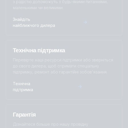
з радістю допоможуть з будь-якими питаннями,
маленькими чи великими.
SmartShunt 300A-50mV (top)
SmartShunt 2000A-50mV IP65.PT07
Знайдіть
найближчого дилера
SmartShunt 300A-50mV IP65 (back)
SmartShunt 2000A-50mV IP65.PT08
SmartShunt 300A-50mV IP65 (front-angle)
SmartShunt 2000A-50mV.PT01
Технічна підтримка
SmartShunt 300A-50mV IP65 (front)
SmartShunt 2000A-50mV.PT02
Перевірте наші ресурси підтримки або зверніться
до свого дилера, щоб отримати спеціальну
підтримку, ремонт або гарантійні зобов'язання.
SmartShunt 300A-50mV IP65 (left)
SmartShunt 2000A-50mV.PT03
Технічна
SmartShunt 300A-50mV IP65 (long cables)
SmartShunt 2000A-50mV.PT04
підтримка
SmartShunt 300A-50mV IP65 (right)
SmartShunt 2000A-50mV.PT05
Гарантія
SmartShunt 300A-50mV IP65 (top)
SmartShunt 2000A-50mV.PT06
Дізнайтеся більше про нашу провідну