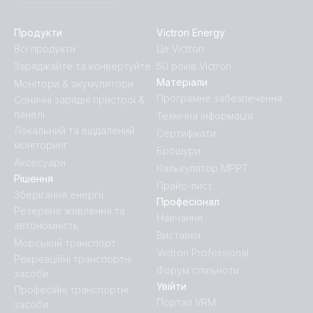
Продукти
Victron Energy
SmartShunt 500A-50mV IP65 (left)
SmartShunt 300A-50mV IP65.PT08
Всі продукти
Це Victron
Заряджайте та конвертуйте
50 років Victron
SmartShunt 500A-50mV IP65 (right)
SmartShunt 300A-50mV.PT01
Матеріали
Монітори & акумулятори
Програмне забезпечення
Сонячні зарядні пристрої &
SmartShunt 500A-50mV IP65 (side)
SmartShunt 300A-50mV.PT02
панелі
Технічна інформація
Локальний та віддалений
Сертифікати
SmartShunt 500A-50mV IP65 (top)
моніторинг
SmartShunt 300A-50mV.PT03
Брошури
Аксесуари
Калькулятор MPPT
Рішення
SmartShunt wireset 1
SmartShunt 300A-50mV.PT04
Прайс-лист
Зберігання енергії
Професіонал
Резервне живлення та
Навчання
SmartShunt wireset 2
SmartShunt 300A-50mV.PT05
автономність
Виставки
Морський транспорт
Victron Professional
SmartShunt 300A-50mV.PT06
Рекреаційні транспортні
Форум спільноти
засоби
Увійти
Професійні транспортні
SmartShunt 300A-50mV.PT07
Портал VRM
засоби