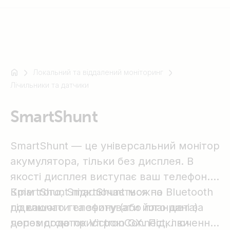
Локальний та віддалений моніторинг
Наприклад
Лічильники та датчики
SmartSolar
Multiplus-
SmartShunt
II
Orion
XS
SmartShunt — це універсальний монітор
SmartShunt
акумулятора, тільки без дисплея. В
якості дисплея виступає ваш телефон.
SmartShunt підключається по Bluetooth
Крім того, SmartShunt можна
до вашого телефону (або планшета)
підключати та зчитувати його дані за
через додаток VictronConnect, і ви
допомогою пристрою GX. Підключення