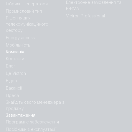
Електронне замовлення та
Гібридні генератори
SmartShunt 300A-50mV.PT08
E-RMA
Промисловий тип
Victron Professional
Рішення для
SmartShunt 500A-50mV IP65.PT01
телекомунікаційного
сектору
Energy access
SmartShunt 500A-50mV IP65.PT02
Мобільність
Компанія
SmartShunt 500A-50mV IP65.PT03
Контакти
Блог
SmartShunt 500A-50mV IP65.PT04
Це Victron
Відео
SmartShunt 500A-50mV IP65.PT05
Вакансії
Преса
SmartShunt 500A-50mV IP65.PT06
Знайдіть свого менеджера з
продажу
Завантаження
SmartShunt 500A-50mV IP65.PT07
Програмне забезпечення
Посібники з експлуатації