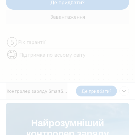
Де придбати?
Завантаження
Рік гарантії
Підтримка по всьому світу
Контролер заряду SmartSolar MPPT 75/10, 75/15, 100/15 і 10
Де придбати?
Найрозумніший
контролер заряду