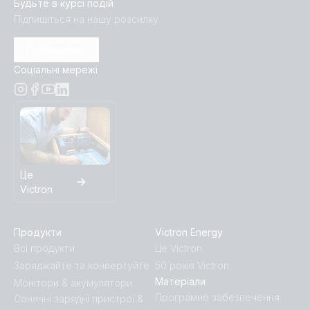
Будьте в курсі подій
Підпишіться на нашу розсилку
Підписатися
Соціальні мережі
Це
Victron
Продукти
Victron Energy
Всі продукти
Це Victron
Заряджайте та конвертуйте
50 років Victron
Матеріали
Монітори & акумулятори
Програмне забезпечення
Сонячні зарядні пристрої &