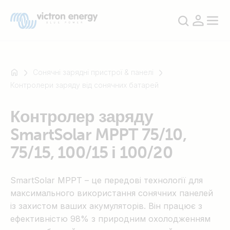
Сонячні зарядні пристрої & панелі
Контролери заряду від сонячних батарей
Наприклад
Контролер заряду
SmartSolar
SmartSolar MPPT 75/10,
Multiplus-
II
75/15, 100/15 і 100/20
Orion
XS
SmartSolar MPPT – це передові технології для
SmartShunt
максимального використання сонячних панелей
із захистом ваших акумуляторів. Він працює з
ефективністю 98% з природним охолодженням