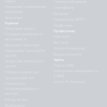
панелі
Технічна інформація
Локальний та віддалений
Сертифікати
моніторинг
Брошури
Аксесуари
Калькулятор MPPT
Рішення
Прайс-лист
Зберігання енергії
Професіонал
Резервне живлення та
Навчання
автономність
Виставки
Морський транспорт
Victron Professional
Рекреаційні транспортні
Форум спільноти
засоби
Увійти
Професійні транспортні
Портал VRM
засоби
Електронне замовлення та
Гібридні генератори
E-RMA
Промисловий тип
Victron Professional
Рішення для
телекомунікаційного
сектору
Energy access
Мобільність