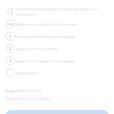
Блискавичне відстеження точки максимальної
потужності
Віддалене керування (опціонально)
Інтелектуальний алгоритм заряду
Додаток VictronConnect
Бездротова синхронізація заряду
SafetyShield+
Моделі:
12/24/48 Volt
Переглянути всі версії