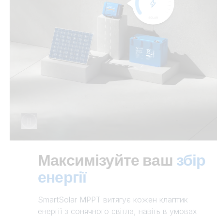
Максимізуйте ваш
збір
енергії
SmartSolar MPPT витягує кожен клаптик
енергії з сонячного світла, навіть в умовах