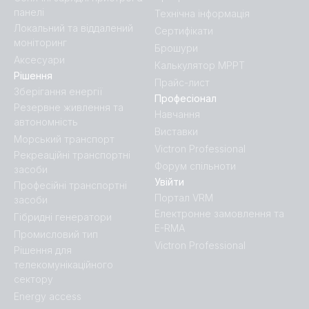
панелі
Технічна інформація
Локальний та віддалений
Сертифікати
моніторинг
Брошури
Аксесуари
Калькулятор MPPT
Рішення
Прайс-лист
Зберігання енергії
Професіонал
Резервне живлення та
Навчання
автономність
Виставки
Морський транспорт
Victron Professional
Рекреаційні транспортні
Форум спільноти
засоби
Увійти
Професійні транспортні
Портал VRM
засоби
Електронне замовлення та
Гібридні генератори
E-RMA
Промисловий тип
Victron Professional
Рішення для
телекомунікаційного
сектору
Energy access