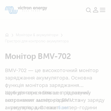
Монітори & акумулятори
Пристрої для контролю акумулятора
Наприклад
Монітор BMV-702
SmartSolar
Multiplus-
BMV-702 — це високоточний монітор
II
Orion
заряджання акумулятора. Основна
XS
функція монітора заряджання
SmartShunt
акумулятора полягає в підрахунку
Щоб дізнатися більше про повний
витрачених ампер-годин і стану заряду
асортимент моніторів BMV та
акумулятора. Спожиті ампер-години
аксесуарів, див. наш
блог
.