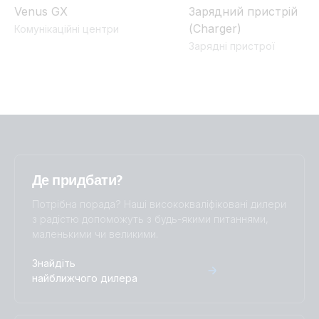
Venus GX
Зарядний пристрій
(Charger)
Комунікаційні центри
Зарядні пристрої
Де придбати?
Потрібна порада? Наші висококваліфіковані дилери
з радістю допоможуть з будь-якими питаннями,
маленькими чи великими.
Знайдіть
найближчого дилера