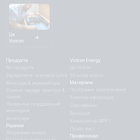
Це
Victron
Продукти
Victron Energy
Всі продукти
Це Victron
Заряджайте та конвертуйте
50 років Victron
Матеріали
Монітори & акумулятори
Програмне забезпечення
Сонячні зарядні пристрої &
панелі
Технічна інформація
Локальний та віддалений
Сертифікати
моніторинг
Брошури
Аксесуари
Калькулятор MPPT
Рішення
Прайс-лист
Зберігання енергії
Професіонал
Резервне живлення та