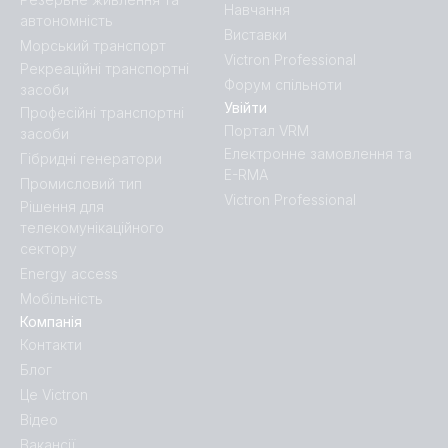
Навчання
автономність
Виставки
Морський транспорт
Victron Professional
Рекреаційні транспортні
Форум спільноти
засоби
Увійти
Професійні транспортні
Портал VRM
засоби
Електронне замовлення та
Гібридні генератори
E-RMA
Промисловий тип
Victron Professional
Рішення для
телекомунікаційного
сектору
Energy access
Мобільність
Компанія
Контакти
Блог
Це Victron
Відео
Вакансії