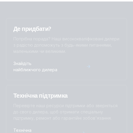
Де придбати?
Потрібна порада? Наші висококваліфіковані дилери
з радістю допоможуть з будь-якими питаннями,
маленькими чи великими.
Знайдіть
найближчого дилера
Технічна підтримка
Перевірте наші ресурси підтримки або зверніться
до свого дилера, щоб отримати спеціальну
підтримку, ремонт або гарантійні зобов'язання.
Технічна