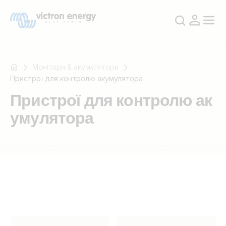
Монітори & акумулятори
Пристрої для контролю акумулятора
Пристрої для контролю ак
Наприклад
умулятора
SmartSolar
Multiplus-
II
Orion
XS
SmartShunt