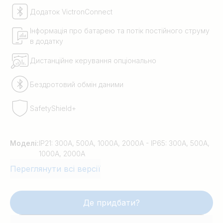
Додаток VictronConnect
Інформація про батарею та потік постійного струму
в додатку
Дистанційне керування опціонально
Бездротовий обмін даними
SafetyShield+
Моделі:
IP21: 300A, 500A, 1000A, 2000A - IP65: 300A, 500A,
1000A, 2000A
Переглянути всі версії
Де придбати?