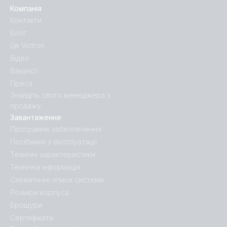
Компанія
SmartShunt 500A-50mV IP65.PT03
Контакти
Блог
SmartShunt 500A-50mV IP65.PT04
Це Victron
Відео
SmartShunt 500A-50mV IP65.PT05
Вакансії
Преса
Знайдіть свого менеджера з
SmartShunt 500A-50mV IP65.PT06
продажу
Завантаження
SmartShunt 500A-50mV IP65.PT07
Програмне забезпечення
Посібники з експлуатації
SmartShunt 500A-50mV IP65.PT08
Технічні характеристики
Технічна інформація
SmartShunt 500A-50mV.PT01
Схематичні описи системи
Розміри корпуса
SmartShunt 500A-50mV.PT02
Брошури
Сертифікати