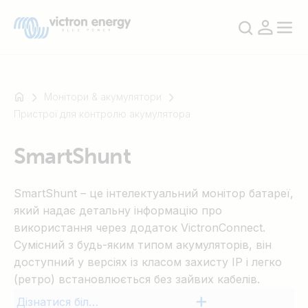
Монітори & акумулятори
Пристрої для контролю акумулятора
Наприклад
SmartShunt
SmartSolar
Multiplus-
SmartShunt – це інтелектуальний монітор батареї,
II
який надає детальну інформацію про
Orion
використання через додаток VictronConnect.
XS
Сумісний з будь-яким типом акумуляторів, він
SmartShunt
доступний у версіях із класом захисту IP і легко
(ретро) встановлюється без зайвих кабелів.
Дізнатися більше