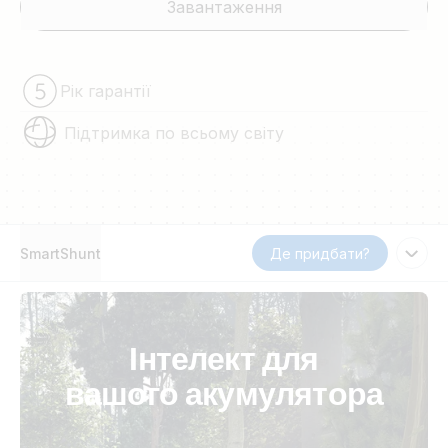
Завантаження
Рік гарантії
Підтримка по всьому світу
SmartShunt
Де придбати?
Інтелект для
вашого акумулятора