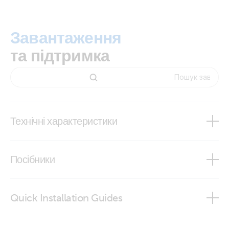
Дізнатися більше
Завантаження
та підтримка
Дізнатися більше
Технічні характеристики
SmartShunt
Посібники
SmartShunt IP65
SmartShunt
Quick Installation Guides
SmartShunt IP65
Quick Start Guide SmartShunt