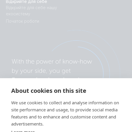
Відкрийте для себе
SmartShunt 500A-50mV.PT03
Відкрийте для себе нашу
екосистему
SmartShunt 500A-50mV.PT04
Початок роботи
SmartShunt 500A-50mV.PT05
SmartShunt 500A-50mV.PT06
SmartShunt 500A-50mV.PT07
SmartShunt 500A-50mV.PT08
About cookies on this site
We use cookies to collect and analyse information on
site performance and usage, to provide social media
features and to enhance and customise content and
advertisements.