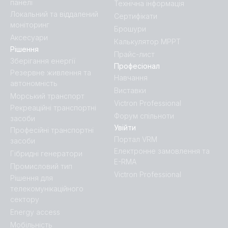
SmartShunt 300A-50mV.PT02
панелі
Технічна інформація
Локальний та віддалений
Сертифікати
моніторинг
SmartShunt 500A-50mV IP65 (top)
SmartShunt 300A-50mV.PT03
Брошури
Аксесуари
Калькулятор MPPT
Рішення
SmartShunt wireset 1
SmartShunt 300A-50mV.PT04
Прайс-лист
Зберігання енергії
Професіонал
Резервне живлення та
Навчання
SmartShunt wireset 2
SmartShunt 300A-50mV.PT05
автономність
Виставки
Морський транспорт
Victron Professional
Рекреаційні транспортні
SmartShunt 300A-50mV.PT06
Форум спільноти
засоби
Увійти
Професійні транспортні
SmartShunt 300A-50mV.PT07
Портал VRM
засоби
Електронне замовлення та
Гібридні генератори
E-RMA
SmartShunt 300A-50mV.PT08
Промисловий тип
Victron Professional
Рішення для
телекомунікаційного
SmartShunt 500A-50mV IP65.PT01
сектору
Energy access
SmartShunt 500A-50mV IP65.PT02
Мобільність