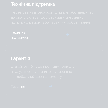
Технічна підтримка
SmartShunt 300A-50mV IP65 (front)
SmartShunt 2000A-50mV.PT02
Перевірте наші ресурси підтримки або зверніться
до свого дилера, щоб отримати спеціальну
підтримку, ремонт або гарантійні зобов'язання.
SmartShunt 300A-50mV IP65 (left)
SmartShunt 2000A-50mV.PT03
Технічна
SmartShunt 300A-50mV IP65 (long cables)
SmartShunt 2000A-50mV.PT04
підтримка
SmartShunt 300A-50mV IP65 (right)
SmartShunt 2000A-50mV.PT05
Гарантія
SmartShunt 300A-50mV IP65 (top)
SmartShunt 2000A-50mV.PT06
Дізнайтеся більше про нашу провідну
в галузі 5-річну стандартну гарантію
SmartShunt 500A-50mV (back)
SmartShunt 2000A-50mV.PT07
та глобальний сервіс ремонту.
Гарантія
SmartShunt 500A-50mV (front)
SmartShunt 2000A-50mV.PT08
SmartShunt 500A-50mV (left)
SmartShunt 300A-50mV IP65.PT01