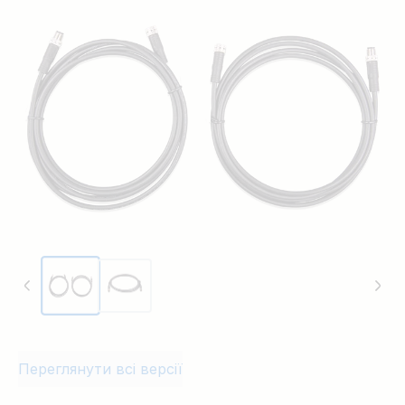
BMS. Постачається в пакуванні по 2 штуки й доступний
довжиною 1, 2, 3 і 5 м.
Переглянути всі версії