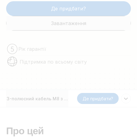
Де придбати?
Завантаження
Рік гарантії
Підтримка по всьому світу
3-полюсний кабель M8 з круглим роз’ємом/штекером
Де придбати?
Про цей