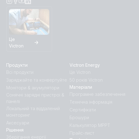
Це
Victron
Продукти
Victron Energy
Всі продукти
Це Victron
Заряджайте та конвертуйте
50 років Victron
Матеріали
Монітори & акумулятори
Програмне забезпечення
Сонячні зарядні пристрої &
панелі
Технічна інформація
Локальний та віддалений
Сертифікати
моніторинг
Брошури
Аксесуари
Калькулятор MPPT
Рішення
Прайс-лист
Зберігання енергії