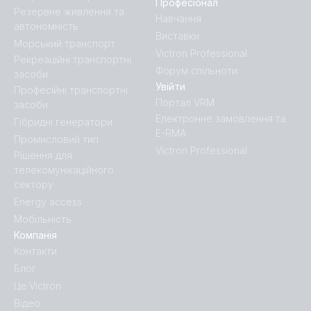
Професіонал
Резервне живлення та
Навчання
автономність
Виставки
Морський транспорт
Victron Professional
Рекреаційні транспортні
Форум спільноти
засоби
Увійти
Професійні транспортні
Портал VRM
засоби
Електронне замовлення та
Гібридні генератори
E-RMA
Промисловий тип
Victron Professional
Рішення для
телекомунікаційного
сектору
Energy access
Мобільність
Компанія
Контакти
Блог
Це Victron
Відео