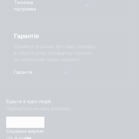
Технічна
підтримка
Гарантія
Дізнайтеся більше про нашу провідну
в галузі 5-річну стандартну гарантію
та глобальний сервіс ремонту.
Гарантія
Будьте в курсі подій
Підпишіться на нашу розсилку
Підписатися
Соціальні мережі