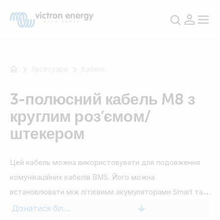
Аксесуари
Кабелі
3-полюсний кабель M8 з
Наприклад
круглим роз’ємом/
SmartSolar
Multiplus-
штекером
II
Orion
Цей кабель можна використовувати для подовження
XS
SmartShunt
комунікаційних кабелів BMS. Його можна
встановлювати між літієвими акумуляторами Smart та
Smart BMS або між літієвими акумуляторами NG та NG
Дізнатися більше