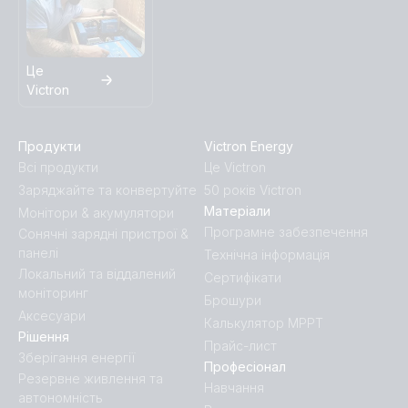
Це
Victron
Продукти
Victron Energy
Всі продукти
Це Victron
Заряджайте та конвертуйте
50 років Victron
Матеріали
Монітори & акумулятори
Програмне забезпечення
Сонячні зарядні пристрої &
панелі
Технічна інформація
Локальний та віддалений
Сертифікати
моніторинг
Брошури
Аксесуари
Калькулятор MPPT
Рішення
Прайс-лист
Зберігання енергії
Професіонал
Резервне живлення та
Навчання
автономність