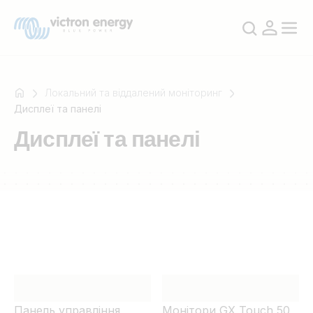
Локальний та віддалений моніторинг
Дисплеї та панелі
Дисплеї та панелі
Наприклад
SmartSolar
Multiplus-
II
Orion
XS
SmartShunt
Панель управління
Монітори GX Touch 50