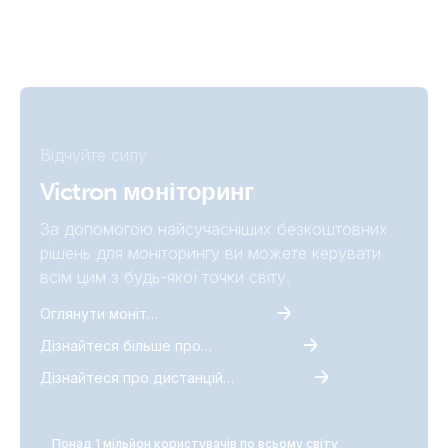
Відчуйте силу
Victron моніторинг
За допомогою найсучасніших безкоштовних
рішень для моніторингу ви можете керувати
всім цим з будь-якої точки світу.
Оглянути моніторинг
Дізнайтеся більше про VictronConnect
Дізнайтеся про дистанційний моніторинг Victron
Понад 1 мільйон користувачів по всьому світу