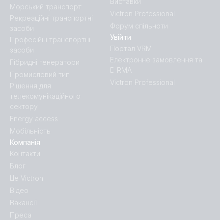
Виставки
Морський транспорт
Victron Professional
Рекреаційні транспортні
Форум спільноти
засоби
Увійти
Професійні транспортні
Портал VRM
засоби
Електронне замовлення та
Гібридні генератори
E-RMA
Промисловий тип
Victron Professional
Рішення для
телекомунікаційного
сектору
Energy access
Мобільність
Компанія
Контакти
Блог
Це Victron
Відео
Вакансії
Преса