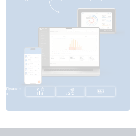
Працює
з