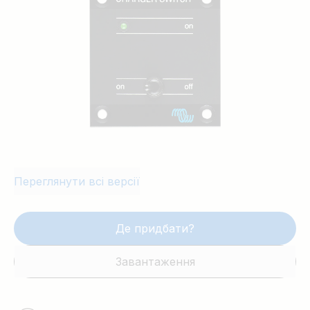
Переглянути всі версії
Де придбати?
Завантаження