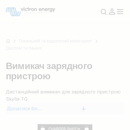
Локальний та віддалений моніторинг
Дисплеї та панелі
Наприклад
Вимикач зарядного
SmartSolar
пристрою
Multiplus-
II
Orion
Дистанційний вимикач для зарядного пристрою
XS
Skylla-TG.
SmartShunt
Дізнатися більше