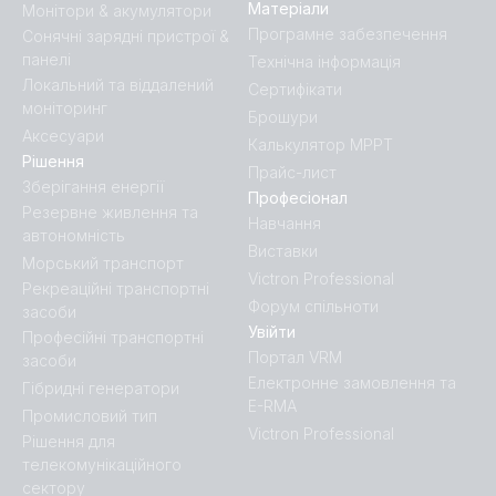
Матеріали
Монітори & акумулятори
Програмне забезпечення
Сонячні зарядні пристрої &
панелі
Технічна інформація
Локальний та віддалений
Сертифікати
моніторинг
Брошури
Аксесуари
Калькулятор MPPT
Рішення
Прайс-лист
Зберігання енергії
Професіонал
Резервне живлення та
Навчання
автономність
Виставки
Морський транспорт
Victron Professional
Рекреаційні транспортні
Форум спільноти
засоби
Увійти
Професійні транспортні
Портал VRM
засоби
Електронне замовлення та
Гібридні генератори
E-RMA
Промисловий тип
Victron Professional
Рішення для
телекомунікаційного
сектору