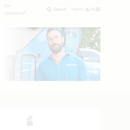
Де
Search
Увійти
UK
придбати?