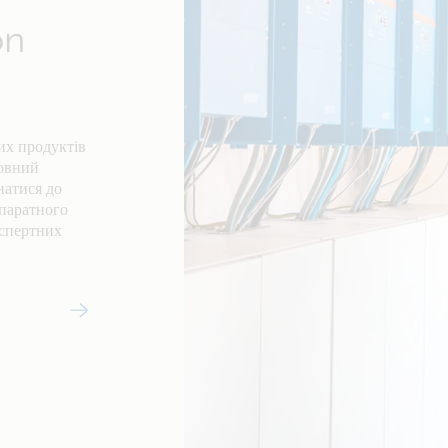
on
их продуктів
товний
натися до
апаратного
кспертних