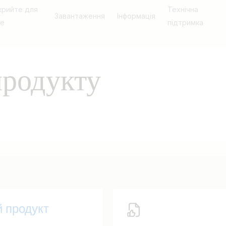
крийте для
Технічна
Завантаження
Інформація
бе
підтримка
продукту
й продукт