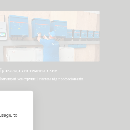
Приклади системних схем
опулярні конструкції систем від професіоналів.
usage, to