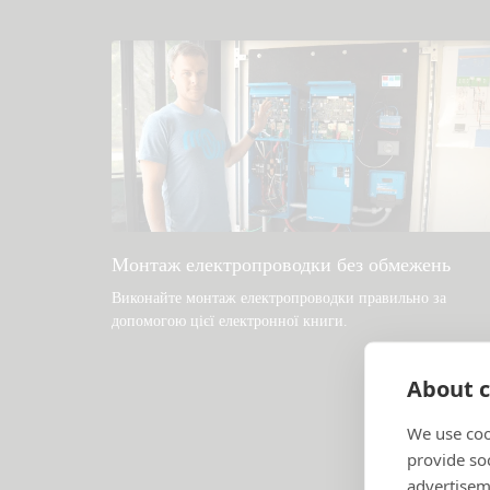
Монтаж електропроводки без обмежень
Виконайте монтаж електропроводки правильно за
допомогою цієї електронної книги
.
About c
We use coo
provide so
advertisem