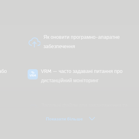
Й
Як оновити програмно-апаратне
забезпечення
або
VRM — часто задавані питання про
дистанційний моніторинг
Загальні файли для завантаження та
документація
Показати більше