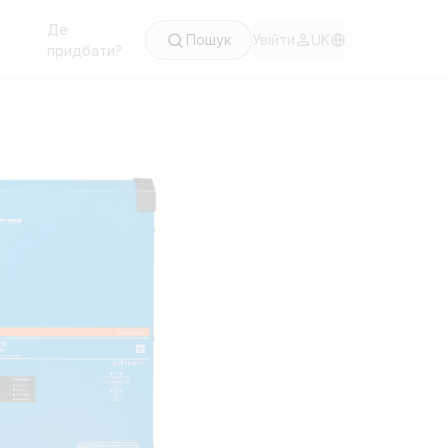
Де
Пошук
Увійти
UK
придбати?