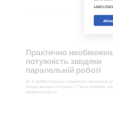
Learn mor
Allow
Практично необмежен
потужність завдяки
паралельній роботі
До 6 Quattro-II можуть працювати паралельно д
більшої вихідної потужності. Також можлива тр
двофазна робота.