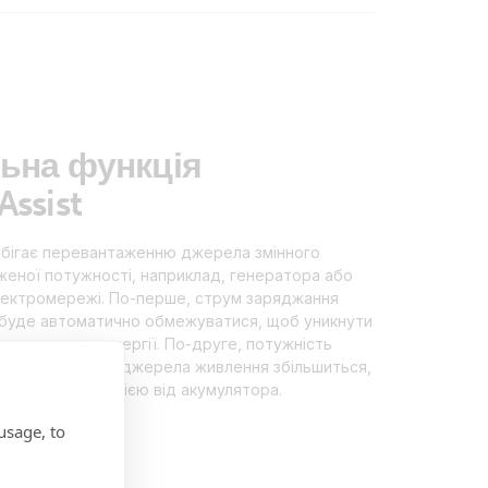
льна функція
ssist
апобігає перевантаженню джерела змінного
еної потужності, наприклад, генератора або
лектромережі. По-перше, струм заряджання
буде автоматично обмежуватися, щоб уникнути
ня джерела енергії. По-друге, потужність
бо зовнішнього джерела живлення збільшиться,
 пристрій енергією від акумулятора.
usage, to