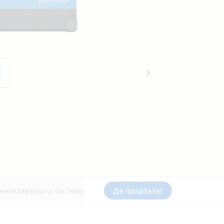
ення
Завершіть систему
Де придбати?