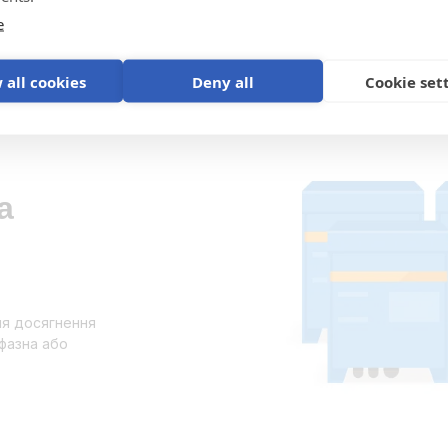
e
 all cookies
Deny all
Cookie set
а
ля досягнення
ифазна або