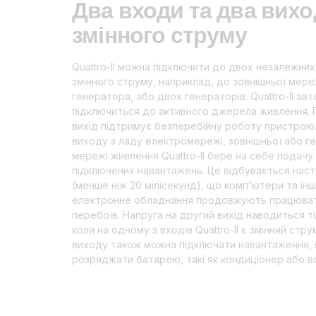
Два входи та два вих
змінного струму
Quattro-II можна підключити до двох незалежни
змінного струму, наприклад, до зовнішньої мере
генератора, або двох генераторів. Quattro-II ав
підключиться до активного джерела живлення. 
вихід підтримує безперебійну роботу пристрою. 
виходу з ладу електромережі, зовнішньої або г
мережі живлення Quattro-II бере на себе подач
підключених навантажень. Це відбувається наст
(менше ніж 20 мілісекунд), що комп’ютери та ін
електронне обладнання продовжують працюват
перебоїв. Напруга на другий вихід наводиться ті
коли на одному з входів Quattro-II є змінний стр
виходу також можна підключати навантаження, я
розряджати батарею, такі як кондиціонер або в