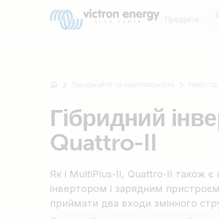
Продукти
Заряджайте та перетворюйте
Інвертор
Наприклад
Гібридний інве
SmartSolar
Multiplus-
Quattro-II
II
Orion
XS
Як і MultiPlus-II, Quattro-II також
SmartShunt
інвертором і зарядним пристроєм.
приймати два входи змінного ст
підключатися до активного джере