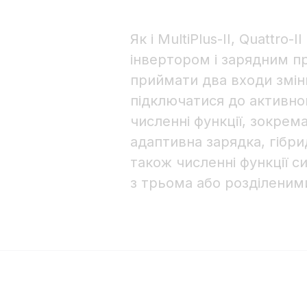
Як і MultiPlus-II, Quattro
інвертором і зарядним п
приймати два входи змін
підключатися до активно
численні функції, зокрем
адаптивна зарядка, гібрид
також численні функції си
з трьома або розділеним