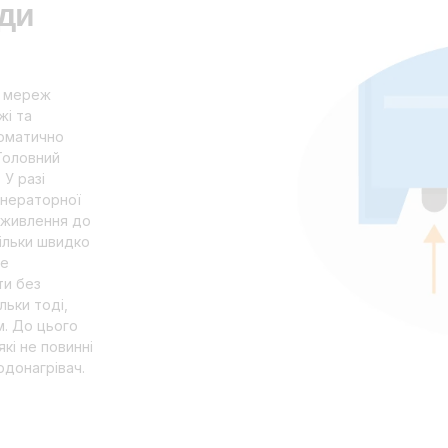
оди
х мереж
жі та
томатично
Головний
У разі
енераторної
у живлення до
ільки швидко
ше
и без
льки тоді,
ум. До цього
кі не повинні
одонагрівач.