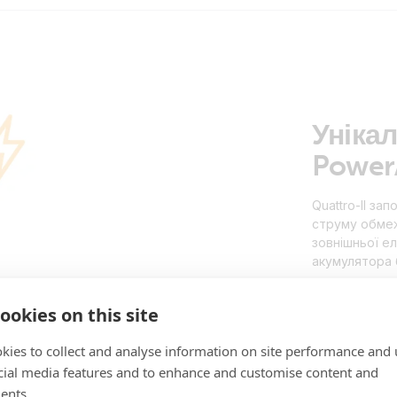
Уніка
PowerA
Quattro-II з
струму обмеж
зовнішньої е
акумулятора 
перевантажен
генератора а
ookies on this site
забезпечивши
kies to collect and analyse information on site performance and 
cial media features and to enhance and customise content and
ents.