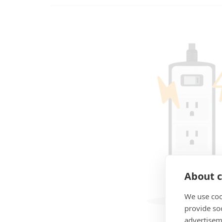
About c
We use coo
provide so
advertisem