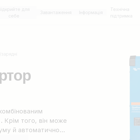
Відкрийте для
Технічна
Завантаження
Інформація
себе
підтримка
/зарядні
ртор
 є комбінованим
 Крім того, він може
руму й автоматично
ла. Цей інвертор має