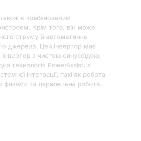
-II також є комбінованим
ристроєм. Крім того, він може
ного струму й автоматично
го джерела. Цей інвертор має
а інвертор з чистою синусоїдою,
на технологія PowerAssist, а
стемної інтеграції, такі як робота
и фазами та паралельна робота.