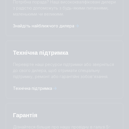
Потрібна порада? Наші висококваліфіковані дилери
Čeština
Dansk
з радістю допоможуть з будь-якими питаннями,
Deutsch
English
маленькими чи великими.
Español
Français
Знайдіть найближчого дилера
Italiano
Magyar
I agree to receive the newsletter and accept the
Nederlands
Norsk
Privacy Policy.
Polskie
Português
Română
Slovenščina
Subscribe
Технічна підтримка
Suomalainen
Svenska
Türkçe
Ελληνικά
Перевірте наші ресурси підтримки або зверніться
до свого дилера, щоб отримати спеціальну
Русский
Українська
підтримку, ремонт або гарантійні зобов'язання.
中國人
Технічна підтримка
Гарантія
Дізнайтеся більше про нашу провідну в галузі 5-