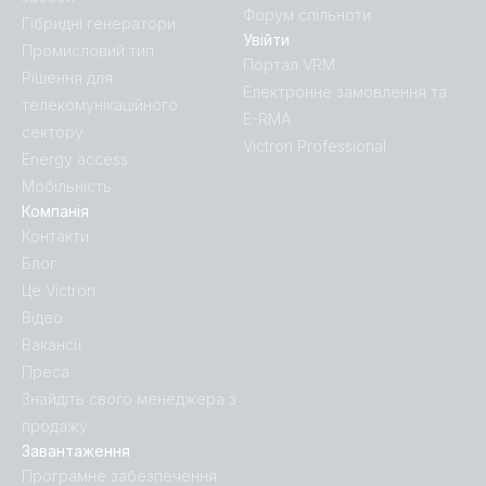
Форум спільноти
Гібридні генератори
Увійти
Промисловий тип
Портал VRM
Рішення для
Електронне замовлення та
телекомунікаційного
E-RMA
сектору
Victron Professional
Energy access
Мобільність
Компанія
Контакти
Блог
Це Victron
Відео
Вакансії
Преса
Знайдіть свого менеджера з
продажу
Завантаження
Програмне забезпечення