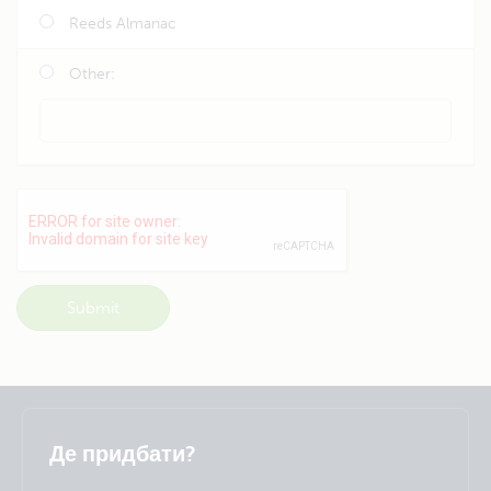
Reeds Almanac
Other:
Selected
Stay up to date
Українська
Де придбати?
Change language