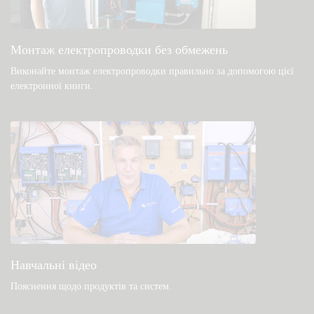
Загальні файли для завантаження та
документація
Монтаж електропроводки без обмежень
Виконайте монтаж електропроводки правильно за допомогою цієї
електронної книги
.
Навчальні відео
Пояснення щодо продуктів та систем
.