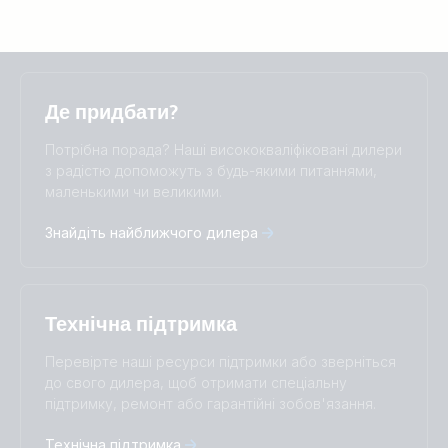
Selected
Stay up to date
Українська
Де придбати?
Change language
Потрібна порада? Наші висококваліфіковані дилери
Čeština
Dansk
з радістю допоможуть з будь-якими питаннями,
маленькими чи великими.
Deutsch
English
Español
Français
Знайдіть найближчого дилера
Italiano
Magyar
Nederlands
Norsk
I agree to receive the newsletter and accept the
Polskie
Português
Privacy Policy.
Română
Slovenščina
Технічна підтримка
Subscribe
Suomalainen
Svenska
Türkçe
Ελληνικά
Перевірте наші ресурси підтримки або зверніться
Русский
Українська
до свого дилера, щоб отримати спеціальну
中國人
підтримку, ремонт або гарантійні зобов'язання.
Технічна підтримка