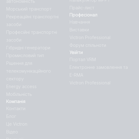
автономність
Прайс-лист
Морський транспорт
Професіонал
Рекреаційні транспортні
Навчання
засоби
Виставки
Професійні транспортні
Victron Professional
засоби
Форум спільноти
Гібридні генератори
Увійти
Промисловий тип
Портал VRM
Рішення для
Електронне замовлення та
телекомунікаційного
E-RMA
сектору
Victron Professional
Energy access
Мобільність
Компанія
Контакти
Блог
Це Victron
Відео