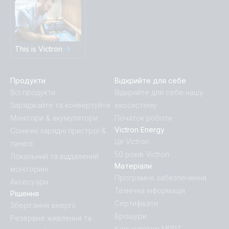
This is Victron
Продукти
Відкрийте для себе
Всі продукти
Відкрийте для себе нашу
Заряджайте та конвертуйте
екосистему
Монітори & акумулятори
Початок роботи
Victron Energy
Сонячні зарядні пристрої &
Це Victron
панелі
50 років Victron
Локальний та віддалений
Матеріали
моніторинг
Програмне забезпечення
Аксесуари
Технічна інформація
Рішення
Сертифікати
Зберігання енергії
Брошури
Резервне живлення та
Калькулятор MPPT