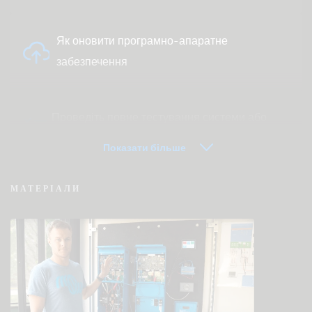
Як оновити програмно-апаратне
забезпечення
Проведіть повне тестування системи або
продукту
Показати більше
МАТЕРІАЛИ
VRM — часто задавані питання про
дистанційний моніторинг
Перевірте базу знань спільноти