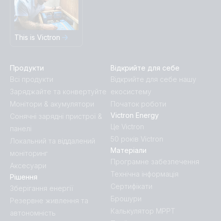
This is Victron
Продукти
Відкрийте для себе
Всі продукти
Відкрийте для себе нашу
Заряджайте та конвертуйте
екосистему
Монітори & акумулятори
Початок роботи
Victron Energy
Сонячні зарядні пристрої &
Це Victron
панелі
50 років Victron
Локальний та віддалений
Матеріали
моніторинг
Програмне забезпечення
Аксесуари
Технічна інформація
Рішення
Сертифікати
Зберігання енергії
Брошури
Резервне живлення та
Калькулятор MPPT
автономність