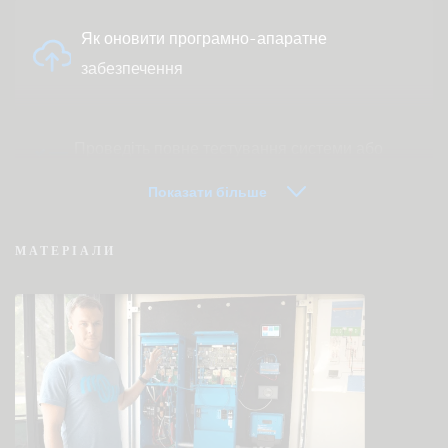
Як оновити програмно-апаратне
забезпечення
Проведіть повне тестування системи або
продукту
Показати більше
МАТЕРІАЛИ
VRM — часто задавані питання про
дистанційний моніторинг
Перевірте базу знань спільноти