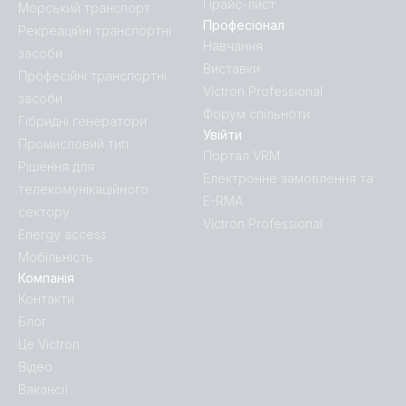
Прайс-лист
Морський транспорт
Професіонал
Рекреаційні транспортні
Навчання
засоби
Виставки
Професійні транспортні
Victron Professional
засоби
Форум спільноти
Гібридні генератори
Увійти
Промисловий тип
Портал VRM
Рішення для
Електронне замовлення та
телекомунікаційного
E-RMA
сектору
Victron Professional
Energy access
Мобільність
Компанія
Контакти
Блог
Це Victron
Відео
Вакансії