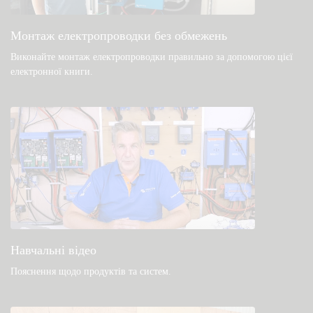
Загальні файли для завантаження та
документація
Монтаж електропроводки без обмежень
Виконайте монтаж електропроводки правильно за допомогою цієї
електронної книги
.
Навчальні відео
Пояснення щодо продуктів та систем
.