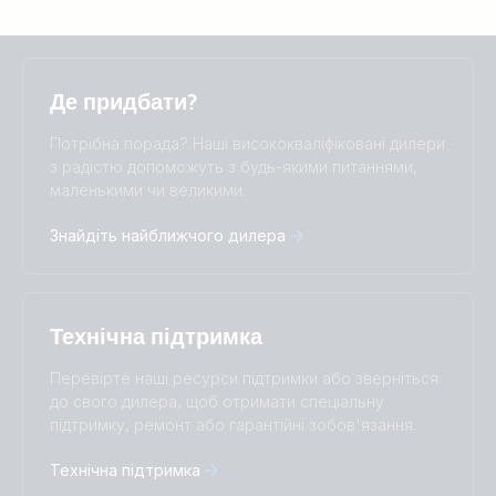
Selected
Stay up to date
Українська
Де придбати?
Change language
Потрібна порада? Наші висококваліфіковані дилери
Čeština
Dansk
з радістю допоможуть з будь-якими питаннями,
маленькими чи великими.
Deutsch
English
Español
Français
Знайдіть найближчого дилера
Italiano
Magyar
Nederlands
Norsk
I agree to receive the newsletter and accept the
Polskie
Português
Privacy Policy.
Română
Slovenščina
Технічна підтримка
Subscribe
Suomalainen
Svenska
Türkçe
Ελληνικά
Перевірте наші ресурси підтримки або зверніться
Русский
Українська
до свого дилера, щоб отримати спеціальну
中國人
підтримку, ремонт або гарантійні зобов'язання.
Технічна підтримка