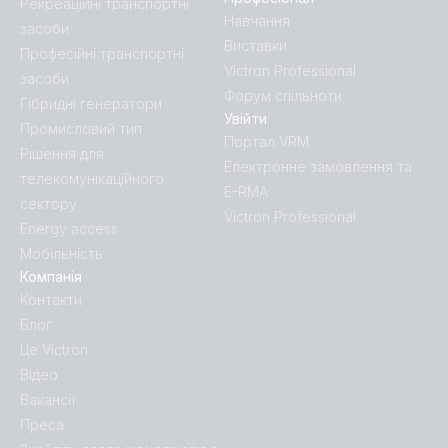
Рекреаційні транспортні
Навчання
засоби
Виставки
Професійні транспортні
Victron Professional
засоби
Форум спільноти
Гібридні генератори
Увійти
Промисловий тип
Портал VRM
Рішення для
Електронне замовлення та
телекомунікаційного
E-RMA
сектору
Victron Professional
Energy access
Мобільність
Компанія
Контакти
Блог
Це Victron
Відео
Вакансії
Преса