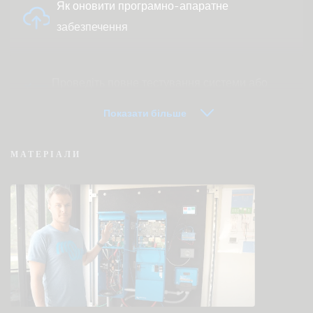
Як оновити програмно-апаратне
забезпечення
Проведіть повне тестування системи або
продукту
Показати більше
МАТЕРІАЛИ
VRM — часто задавані питання про
дистанційний моніторинг
Перевірте базу знань спільноти
Загальні файли для завантаження та