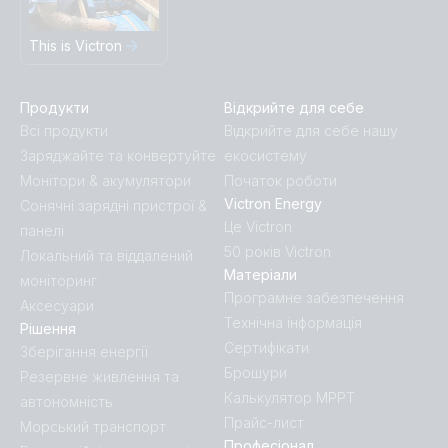
This is Victron
Продукти
Відкрийте для себе
Всі продукти
Відкрийте для себе нашу
Заряджайте та конвертуйте
екосистему
Монітори & акумулятори
Початок роботи
Victron Energy
Сонячні зарядні пристрої &
Це Victron
панелі
50 років Victron
Локальний та віддалений
Матеріали
моніторинг
Програмне забезпечення
Аксесуари
Технічна інформація
Рішення
Сертифікати
Зберігання енергії
Брошури
Резервне живлення та
Калькулятор MPPT
автономність
Прайс-лист
Морський транспорт
Професіонал