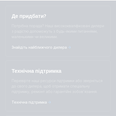
Selected
Stay up to date
Українська
Де придбати?
Change language
Потрібна порада? Наші висококваліфіковані дилери
Čeština
Dansk
з радістю допоможуть з будь-якими питаннями,
маленькими чи великими.
Deutsch
English
Español
Français
Знайдіть найближчого дилера
Italiano
Magyar
Nederlands
Norsk
I agree to receive the newsletter and accept the
Polskie
Português
Privacy Policy.
Română
Slovenščina
Технічна підтримка
Subscribe
Suomalainen
Svenska
Türkçe
Ελληνικά
Перевірте наші ресурси підтримки або зверніться
Русский
Українська
до свого дилера, щоб отримати спеціальну
中國人
підтримку, ремонт або гарантійні зобов'язання.
Технічна підтримка