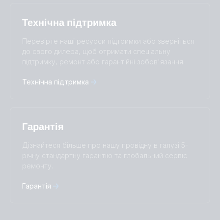
Polskie
Português
Privacy Policy.
Română
Slovenščina
Технічна підтримка
Subscribe
Suomalainen
Svenska
Türkçe
Ελληνικά
Перевірте наші ресурси підтримки або зверніться
Русский
Українська
до свого дилера, щоб отримати спеціальну
中國人
підтримку, ремонт або гарантійні зобов'язання.
Технічна підтримка
Гарантія
Дізнайтеся більше про нашу провідну в галузі 5-
річну стандартну гарантію та глобальний сервіс
ремонту.
Гарантія