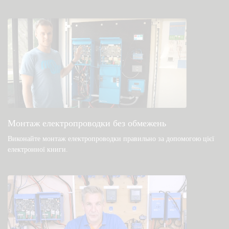
VRM — часто задавані питання про
дистанційний моніторинг
Перевірте базу знань спільноти
Загальні файли для завантаження та
документація
Монтаж електропроводки без обмежень
Виконайте монтаж електропроводки правильно за допомогою цієї
електронної книги
.