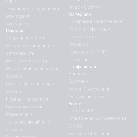
панелі
50 років Victron
Локальний та віддалений
Матеріали
моніторинг
Програмне забезпечення
Аксесуари
Технічна інформація
Рішення
Сертифікати
Зберігання енергії
Брошури
Резервне живлення та
Калькулятор MPPT
автономність
Прайс-лист
Морський транспорт
Професіонал
Рекреаційні транспортні
Навчання
засоби
Виставки
Професійні транспортні
Victron Professional
засоби
Форум спільноти
Гібридні генератори
Увійти
Промисловий тип
Портал VRM
Рішення для
Електронне замовлення та
телекомунікаційного
E-RMA
сектору
Victron Professional