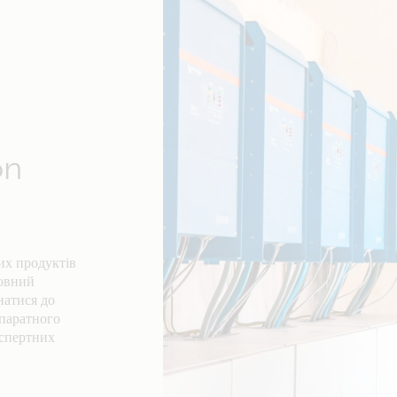
on
их продуктів
товний
натися до
апаратного
кспертних