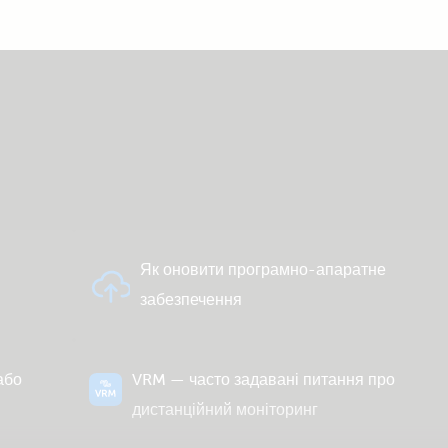
Й
Як оновити програмно-апаратне
забезпечення
або
VRM — часто задавані питання про
дистанційний моніторинг