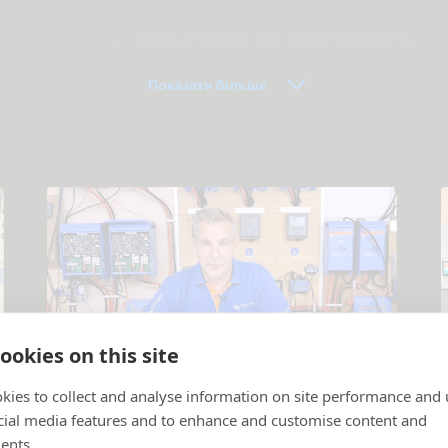
Загальні файли для завантаження та
документація
Показати більше
ookies on this site
Навчальні відео
kies to collect and analyse information on site performance and 
cial media features and to enhance and customise content and
Пояснення щодо продуктів та систем
.
П
ents.