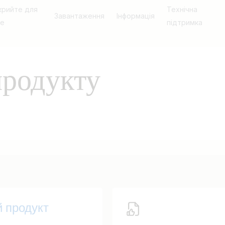
крийте для
Технічна
Завантаження
Інформація
бе
підтримка
продукту
й продукт