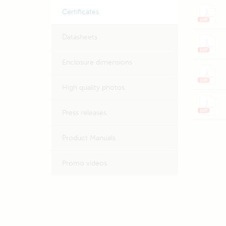
Certificates
Datasheets
Enclosure dimensions
High quality photos
Press releases
Product Manuals
Promo videos