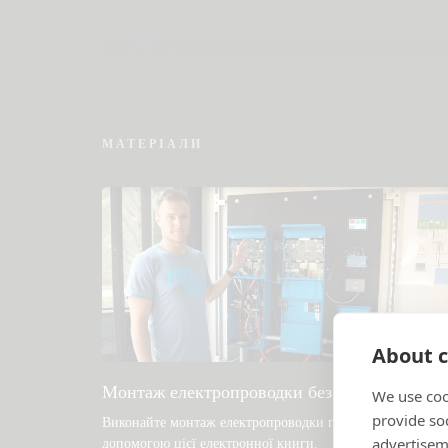
Перевірте базу знань спільноти
МАТЕРІАЛИ
About c
Монтаж електропроводки без обмежень
We use coo
provide so
Виконайте монтаж електропроводки правильно за
advertisem
допомогою цієї електронної книги
.