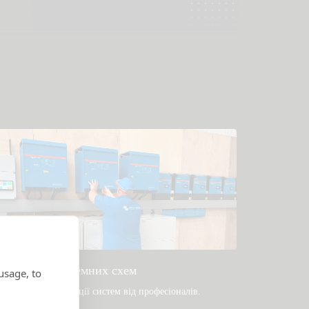
Приклади системних схем
usage, to
опулярні конструкції систем від професіоналів.