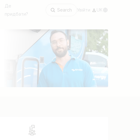
Де
Search
Увійти
UK
придбати?