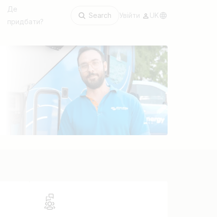
Де
Search
Увійти
UK
придбати?