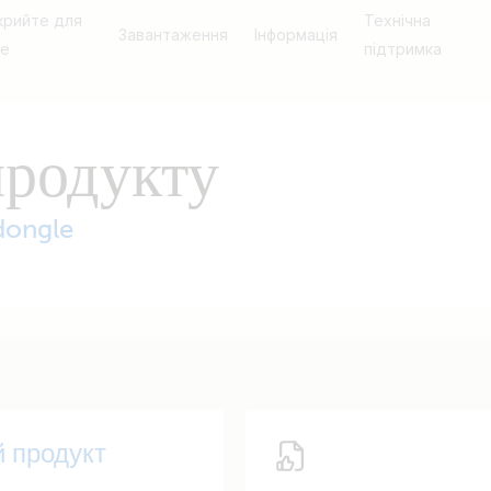
крийте для
Технічна
Завантаження
Інформація
бе
підтримка
продукту
dongle
й продукт