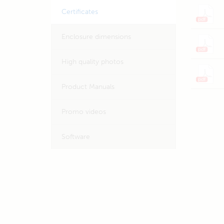
Certificates
Enclosure dimensions
High quality photos
Product Manuals
Promo videos
Software