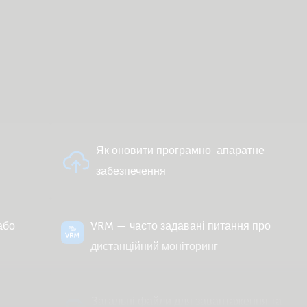
Й
Як оновити програмно-апаратне
забезпечення
або
VRM — часто задавані питання про
дистанційний моніторинг
Загальні файли для завантаження та