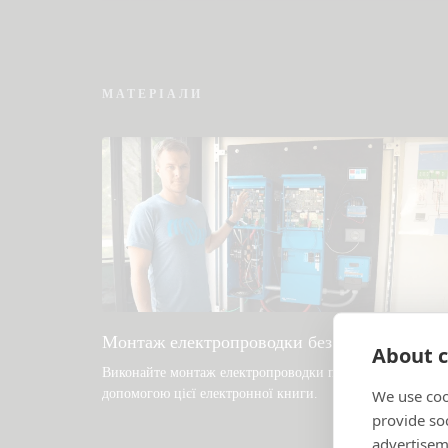
Перевірте базу знань спільноти
МАТЕРІАЛИ
Монтаж електропроводки без обмежень
About c
Виконайте монтаж електропроводки правильно за
допомогою цієї електронної книги
.
We use coo
provide so
advertisem