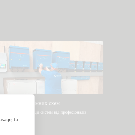
Приклади системних схем
опулярні конструкції систем від професіоналів.
usage, to