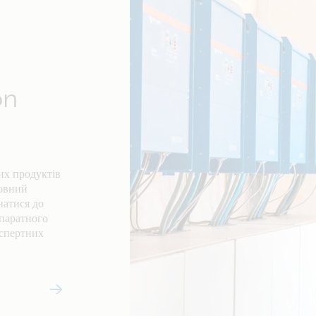
on
их продуктів
товний
натися до
апаратного
кспертних