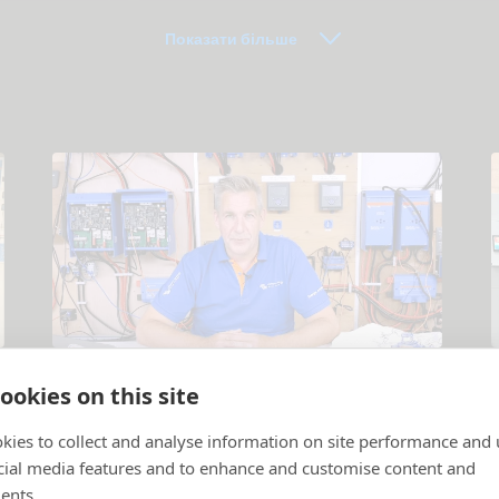
документація
Показати більше
Навчальні відео
ookies on this site
Пояснення щодо продуктів та систем
.
П
kies to collect and analyse information on site performance and 
cial media features and to enhance and customise content and
ents.