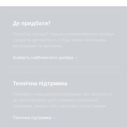
Selected
Stay up to date
Українська
Де придбати?
Change language
Потрібна порада? Наші висококваліфіковані дилери
Čeština
Dansk
з радістю допоможуть з будь-якими питаннями,
маленькими чи великими.
Deutsch
English
Español
Français
Знайдіть найближчого дилера
Italiano
Magyar
Nederlands
Norsk
I agree to receive the newsletter and accept the
Polskie
Português
Privacy Policy.
Română
Slovenščina
Технічна підтримка
Subscribe
Suomalainen
Svenska
Türkçe
Ελληνικά
Перевірте наші ресурси підтримки або зверніться
Русский
Українська
до свого дилера, щоб отримати спеціальну
中國人
підтримку, ремонт або гарантійні зобов'язання.
Технічна підтримка