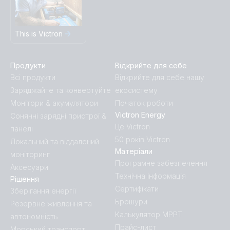
This is Victron
Продукти
Відкрийте для себе
Всі продукти
Відкрийте для себе нашу
Заряджайте та конвертуйте
екосистему
Монітори & акумулятори
Початок роботи
Victron Energy
Сонячні зарядні пристрої &
Це Victron
панелі
50 років Victron
Локальний та віддалений
Матеріали
моніторинг
Програмне забезпечення
Аксесуари
Технічна інформація
Рішення
Сертифікати
Зберігання енергії
Брошури
Резервне живлення та
Калькулятор MPPT
автономність
Прайс-лист
Морський транспорт