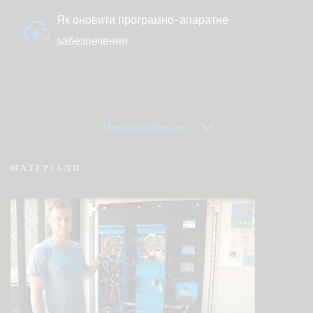
Як оновити програмно-апаратне
забезпечення
Проведіть повне тестування системи або
продукту
Показати більше
МАТЕРІАЛИ
VRM — часто задавані питання про
дистанційний моніторинг
Перевірте базу знань спільноти