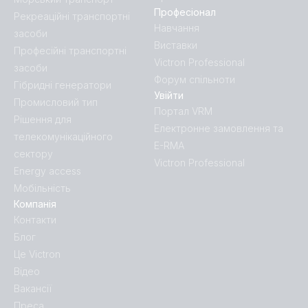
Професіонал
Рекреаційні транспортні
Навчання
засоби
Виставки
Професійні транспортні
Victron Professional
засоби
Форум спільноти
Гібридні генератори
Увійти
Промисловий тип
Портал VRM
Рішення для
Електронне замовлення та
телекомунікаційного
E-RMA
сектору
Victron Professional
Energy access
Мобільність
Компанія
Контакти
Блог
Це Victron
Відео
Вакансії
Преса