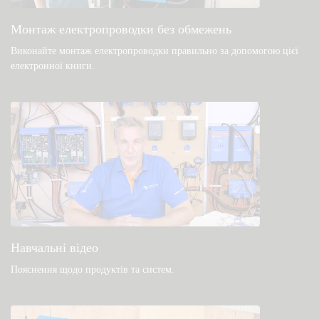
Загальні файли для завантаження та
документація
Монтаж електропроводки без обмежень
Виконайте монтаж електропроводки правильно за допомогою цієї
електронної книги
.
Навчальні відео
Пояснення щодо продуктів та систем
.