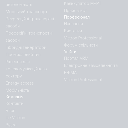
Калькулятор MPPT
автономність
Прайс-лист
Морський транспорт
Професіонал
Рекреаційні транспортні
Навчання
засоби
Виставки
Професійні транспортні
Victron Professional
засоби
Форум спільноти
Гібридні генератори
Увійти
Промисловий тип
Портал VRM
Рішення для
Електронне замовлення та
телекомунікаційного
E-RMA
сектору
Victron Professional
Energy access
Мобільність
Компанія
Контакти
Блог
Це Victron
Відео