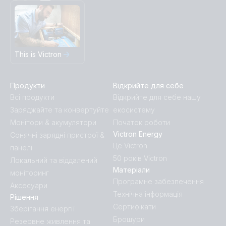
This is Victron
Продукти
Відкрийте для себе
Всі продукти
Відкрийте для себе нашу
Заряджайте та конвертуйте
екосистему
Монітори & акумулятори
Початок роботи
Victron Energy
Сонячні зарядні пристрої &
Це Victron
панелі
50 років Victron
Локальний та віддалений
Матеріали
моніторинг
Програмне забезпечення
Аксесуари
Технічна інформація
Рішення
Сертифікати
Зберігання енергії
Брошури
Резервне живлення та