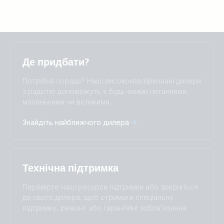
Selected
Stay up to date
Українська
Де придбати?
Change language
Потрібна порада? Наші висококваліфіковані дилери
Čeština
Dansk
з радістю допоможуть з будь-якими питаннями,
маленькими чи великими.
Deutsch
English
Español
Français
Знайдіть найближчого дилера
Italiano
Magyar
Nederlands
Norsk
I agree to receive the newsletter and accept the
Polskie
Português
Privacy Policy.
Română
Slovenščina
Технічна підтримка
Subscribe
Suomalainen
Svenska
Türkçe
Ελληνικά
Перевірте наші ресурси підтримки або зверніться
Русский
Українська
до свого дилера, щоб отримати спеціальну
中國人
підтримку, ремонт або гарантійні зобов'язання.