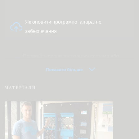
Як оновити програмно-апаратне
забезпечення
Проведіть повне тестування системи або
продукту
Показати більше
МАТЕРІАЛИ
VRM — часто задавані питання про
дистанційний моніторинг
Перевірте базу знань спільноти