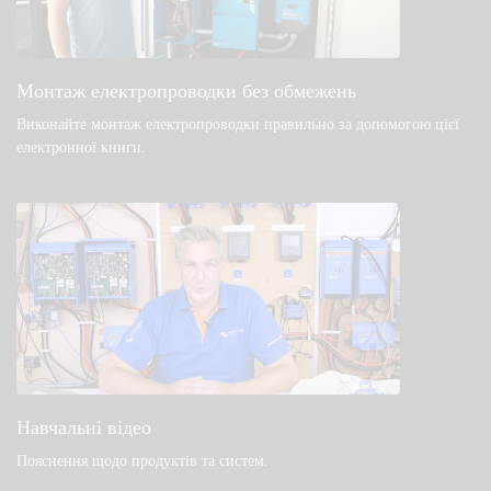
Загальні файли для завантаження та
документація
Монтаж електропроводки без обмежень
Виконайте монтаж електропроводки правильно за допомогою цієї
електронної книги
.
Навчальні відео
Пояснення щодо продуктів та систем
.