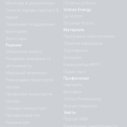
Монітори & акумулятори
Початок роботи
Victron Energy
Сонячні зарядні пристрої &
Це Victron
панелі
50 років Victron
Локальний та віддалений
Матеріали
моніторинг
Програмне забезпечення
Аксесуари
Технічна інформація
Рішення
Сертифікати
Зберігання енергії
Брошури
Резервне живлення та
Калькулятор MPPT
автономність
Прайс-лист
Морський транспорт
Професіонал
Рекреаційні транспортні
Навчання
засоби
Виставки
Професійні транспортні
Victron Professional
засоби
Форум спільноти
Гібридні генератори
Увійти
Промисловий тип
Портал VRM
Рішення для
Електронне замовлення та