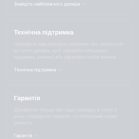
Знайдіть найближчого дилера
Italiano
Magyar
Nederlands
Norsk
I agree to receive the newsletter and accept the
Polskie
Português
Privacy Policy.
Română
Slovenščina
Технічна підтримка
Subscribe
Suomalainen
Svenska
Türkçe
Ελληνικά
Перевірте наші ресурси підтримки або зверніться
Русский
Українська
до свого дилера, щоб отримати спеціальну
中國人
підтримку, ремонт або гарантійні зобов'язання.
Технічна підтримка
Гарантія
Дізнайтеся більше про нашу провідну в галузі 5-
річну стандартну гарантію та глобальний сервіс
ремонту.
Гарантія