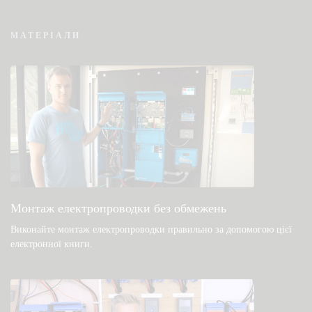
МАТЕРІАЛИ
VRM — часто задавані питання про
дистанційний моніторинг
Перевірте базу знань спільноти
Загальні файли для завантаження та
документація
Монтаж електропроводки без обмежень
Виконайте монтаж електропроводки правильно за допомогою цієї
електронної книги
.