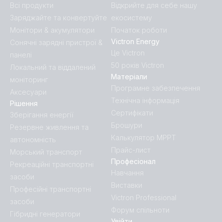
Всі продукти
Відкрийте для себе нашу
Заряджайте та конвертуйте
екосистему
Монітори & акумулятори
Початок роботи
Victron Energy
Сонячні зарядні пристрої &
Це Victron
панелі
50 років Victron
Локальний та віддалений
Матеріали
моніторинг
Програмне забезпечення
Аксесуари
Технічна інформація
Рішення
Сертифікати
Зберігання енергії
Брошури
Резервне живлення та
Калькулятор MPPT
автономність
Прайс-лист
Морський транспорт
Професіонал
Рекреаційні транспортні
Навчання
засоби
Виставки
Професійні транспортні
Victron Professional
засоби
Форум спільноти
Гібридні генератори
Увійти