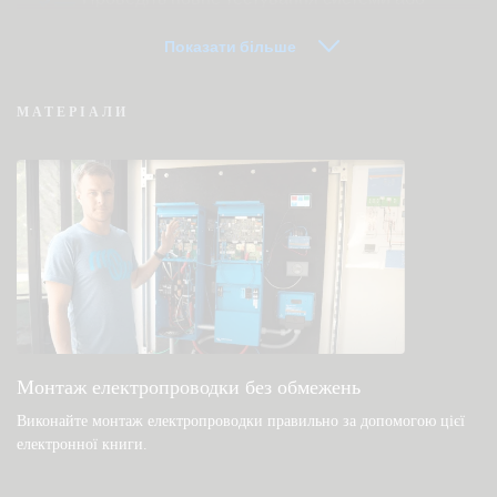
продукту
Показати більше
МАТЕРІАЛИ
VRM — часто задавані питання про
дистанційний моніторинг
Перевірте базу знань спільноти
Загальні файли для завантаження та
документація
Монтаж електропроводки без обмежень
Виконайте монтаж електропроводки правильно за допомогою цієї
електронної книги
.