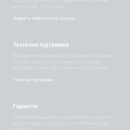
з радістю допоможуть з будь-якими питаннями,
маленькими чи великими.
Deutsch
English
Español
Français
Знайдіть найближчого дилера
Italiano
Magyar
Nederlands
Norsk
I agree to receive the newsletter and accept the
Polskie
Português
Privacy Policy.
Română
Slovenščina
Технічна підтримка
Subscribe
Suomalainen
Svenska
Türkçe
Ελληνικά
Перевірте наші ресурси підтримки або зверніться
Русский
Українська
до свого дилера, щоб отримати спеціальну
中國人
підтримку, ремонт або гарантійні зобов'язання.
Технічна підтримка
Гарантія
Дізнайтеся більше про нашу провідну в галузі 5-
річну стандартну гарантію та глобальний сервіс
ремонту.