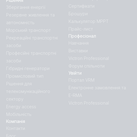
Рішення
Сертифікати
Зберігання енергії
Брошури
Резервне живлення та
Калькулятор MPPT
автономність
Прайс-лист
Морський транспорт
Професіонал
Рекреаційні транспортні
Навчання
засоби
Виставки
Професійні транспортні
Victron Professional
засоби
Форум спільноти
Гібридні генератори
Увійти
Промисловий тип
Портал VRM
Рішення для
Електронне замовлення та
телекомунікаційного
E-RMA
сектору
Victron Professional
Energy access
Мобільність
Компанія
Контакти
Блог