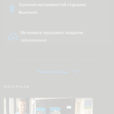
Усунення несправностей з’єднання
Bluetooth
Як оновити програмно-апаратне
забезпечення
Проведіть повне тестування системи або
продукту
Показати більше
МАТЕРІАЛИ
VRM — часто задавані питання про
дистанційний моніторинг