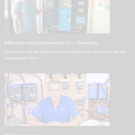
Перевірте базу знань спільноти
Загальні файли для завантаження та
документація
Монтаж електропроводки без обмежень
Виконайте монтаж електропроводки правильно за допомогою цієї
електронної книги
.