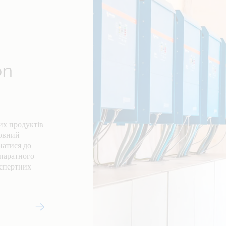
on
их продуктів
товний
натися до
апаратного
кспертних