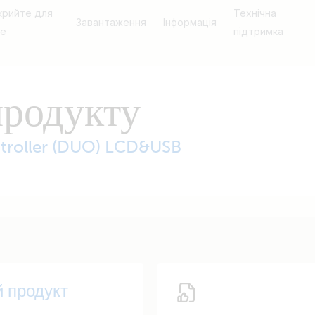
крийте для
Технічна
Завантаження
Інформація
бе
підтримка
продукту
troller (DUO) LCD&USB
й продукт