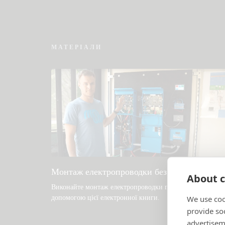
Перевірте базу знань спільноти
МАТЕРІАЛИ
Монтаж електропроводки без обмежень
About c
Виконайте монтаж електропроводки правильно за
допомогою цієї електронної книги
.
We use coo
provide so
advertisem