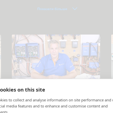
документація
Показати більше
Навчальні відео
ookies on this site
Пояснення щодо продуктів та систем
.
П
kies to collect and analyse information on site performance and 
cial media features and to enhance and customise content and
ents.