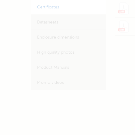
Certificates
Datasheets
Enclosure dimensions
High quality photos
Product Manuals
Promo videos