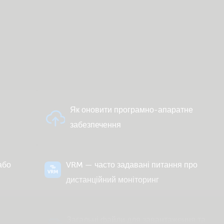
Й
Як оновити програмно-апаратне
забезпечення
або
VRM — часто задавані питання про
дистанційний моніторинг
Загальні файли для завантаження та