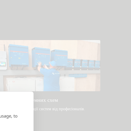
Приклади системних схем
опулярні конструкції систем від професіоналів.
usage, to