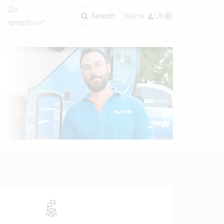
Де
Search
Увійти
UK
придбати?