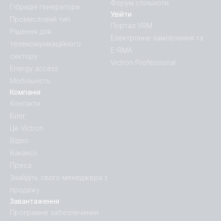
Форум спільноти
Гібридні генератори
Увійти
Промисловий тип
Портал VRM
Рішення для
Електронне замовлення та
телекомунікаційного
E-RMA
сектору
Victron Professional
Energy access
Мобільність
Компанія
Контакти
Блог
Це Victron
Відео
Вакансії
Преса
Знайдіть свого менеджера з
продажу
Завантаження
Програмне забезпечення