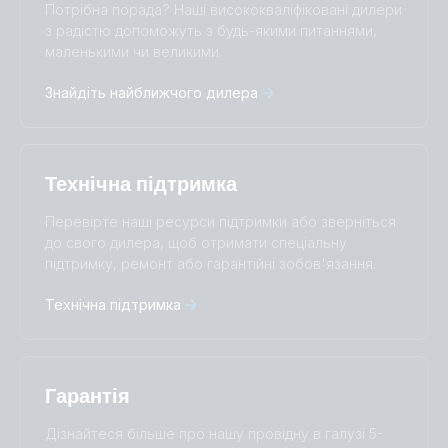
Change language
Потрібна порада? Наші висококваліфіковані дилери
Čeština
Dansk
з радістю допоможуть з будь-якими питаннями,
маленькими чи великими.
Deutsch
English
Español
Français
Знайдіть найближчого дилера
Italiano
Magyar
Nederlands
Norsk
I agree to receive the newsletter and accept the
Polskie
Português
Privacy Policy.
Română
Slovenščina
Технічна підтримка
Subscribe
Suomalainen
Svenska
Türkçe
Ελληνικά
Перевірте наші ресурси підтримки або зверніться
Русский
Українська
до свого дилера, щоб отримати спеціальну
中國人
підтримку, ремонт або гарантійні зобов'язання.
Технічна підтримка
Гарантія
Дізнайтеся більше про нашу провідну в галузі 5-