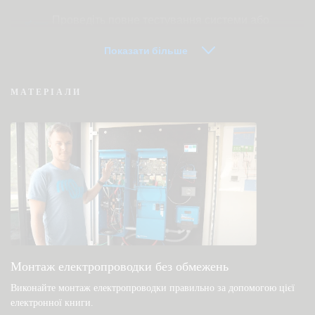
Проведіть повне тестування системи або
продукту
Показати більше
МАТЕРІАЛИ
VRM — часто задавані питання про
дистанційний моніторинг
Перевірте базу знань спільноти
Загальні файли для завантаження та
документація
Монтаж електропроводки без обмежень
Виконайте монтаж електропроводки правильно за допомогою цієї
електронної книги
.