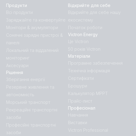
Продукти
Відкрийте для себе
Всі продукти
Відкрийте для себе нашу
Заряджайте та конвертуйте
екосистему
Монітори & акумулятори
Початок роботи
Victron Energy
Сонячні зарядні пристрої &
Це Victron
панелі
50 років Victron
Локальний та віддалений
Матеріали
моніторинг
Програмне забезпечення
Аксесуари
Технічна інформація
Рішення
Сертифікати
Зберігання енергії
Брошури
Резервне живлення та
Калькулятор MPPT
автономність
Прайс-лист
Морський транспорт
Професіонал
Рекреаційні транспортні
Навчання
засоби
Виставки
Професійні транспортні
Victron Professional
засоби