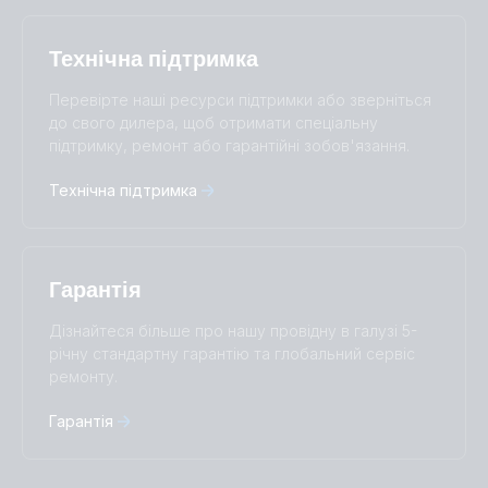
Polskie
Português
Privacy Policy.
Română
Slovenščina
Технічна підтримка
Subscribe
Suomalainen
Svenska
Türkçe
Ελληνικά
Перевірте наші ресурси підтримки або зверніться
Русский
Українська
до свого дилера, щоб отримати спеціальну
中國人
підтримку, ремонт або гарантійні зобов'язання.
Технічна підтримка
Гарантія
Дізнайтеся більше про нашу провідну в галузі 5-
річну стандартну гарантію та глобальний сервіс
ремонту.
Гарантія