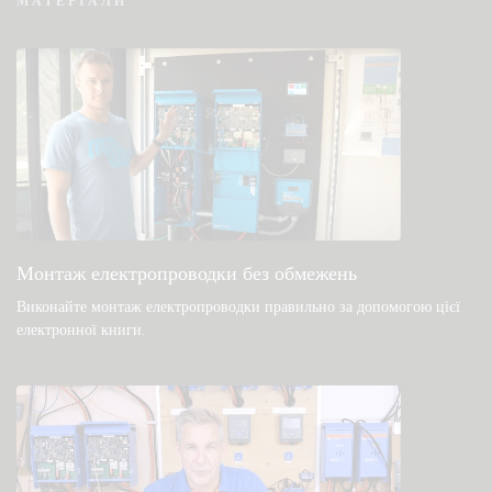
МАТЕРІАЛИ
VRM — часто задавані питання про
дистанційний моніторинг
Перевірте базу знань спільноти
Загальні файли для завантаження та
документація
Монтаж електропроводки без обмежень
Виконайте монтаж електропроводки правильно за допомогою цієї
електронної книги
.