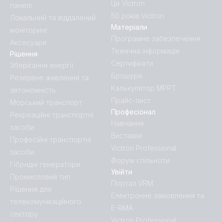
Це Victron
панелі
50 років Victron
Локальний та віддалений
Матеріали
моніторинг
Програмне забезпечення
Аксесуари
Технічна інформація
Рішення
Сертифікати
Зберігання енергії
Брошури
Резервне живлення та
Калькулятор MPPT
автономність
Прайс-лист
Морський транспорт
Професіонал
Рекреаційні транспортні
Навчання
засоби
Виставки
Професійні транспортні
Victron Professional
засоби
Форум спільноти
Гібридні генератори
Увійти
Промисловий тип
Портал VRM
Рішення для
Електронне замовлення та
телекомунікаційного
E-RMA
сектору
Victron Professional